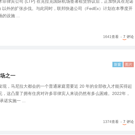
菲律宾公司 (LTP) 在克拉克国际机场签署租赁协议后，正加快其在尼诺
IA) 以外的扩张步伐。与此同时，联邦快递公司（FedEx）计划在本季度开
设施 ...
1641
查看
7
评论
新窗
图片
场之一
现，马尼拉大都会的一个普通家庭需要近 20 年的全部收入才能买得起
元，这凸显了拥有住房对许多菲律宾人来说仍然有多么困难。2022年，
诺实施一 ...
1374
查看
7
评论