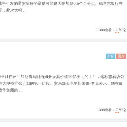
战争引发的通货膨胀的举措可能是大幅加息0.5个百分点。德意志银行在
此次大幅 ...
1388
查看
7
评论
新窗
图片
于6月在萨兰加尼省马阿西姆开设其价值10亿美元的工厂，这标志着该公
更大规模扩张计划的第一阶段。贸易部长克里斯蒂娜·罗克表示，她在最
集团的 ...
1398
查看
7
评论