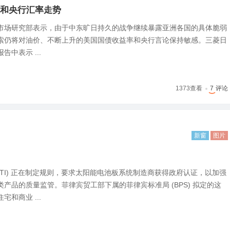
和央行汇率走势
市场研究部表示，由于中东旷日持久的战争继续暴露亚洲各国的具体脆弱
索仍将对油价、不断上升的美国国债收益率和央行言论保持敏感。三菱日
中表示 ...
1373
查看
7
评论
新窗
图片
DTI) 正在制定规则，要求太阳能电池板系统制造商获得政府认证，以加强
产品的质量监管。菲律宾贸工部下属的菲律宾标准局 (BPS) 拟定的这
和商业 ...