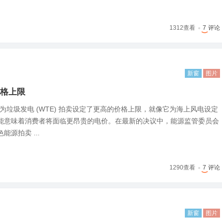
1312
查看
7
评论
新窗
图片
格上限
) 为垃圾发电 (WTE) 拍卖设定了更高的价格上限，就像它为海上风电设定
能意味着消费者将面临更昂贵的电价。在最新的决议中，能源监管委员会
源拍卖 ...
1290
查看
7
评论
新窗
图片