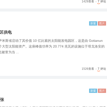
1429
查看
7
评论
新窗
图片
园区供电
斯省启动了其价值 10 亿比索的太阳能发电园区，这是由 Gotianun
大型太阳能资产。这座峰值功率为 20.774 兆瓦的设施位于塔戈洛安的
也被誉为当 ...
1526
查看
7
评论
新窗
图片
张