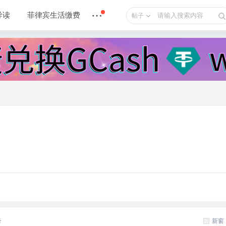
导读
菲律宾生活缴费
帖子
华
新窗