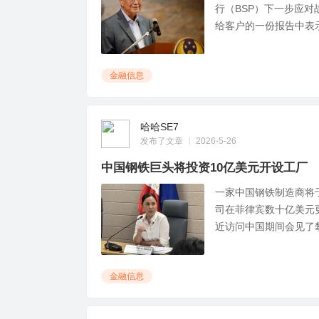
行（BSP）下一步应对
给客户的一份报告中表示，
金融信息
文
哈哈SE7
发布了文章
2026-5-26
中国钢铁巨头将投资10亿美元开设工厂
一家中国钢铁制造商将
司在菲律宾数十亿美元
近访问中国期间会见了攀华
网
金融信息