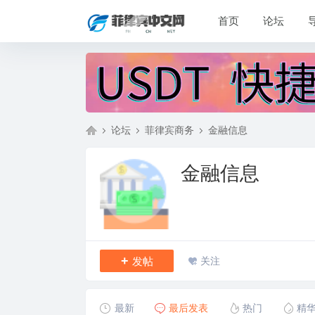
首页
论坛
论坛
菲律宾商务
金融信息
金融信息
菲
»
›
›
+
发帖
关注
最新
最后发表
热门
精