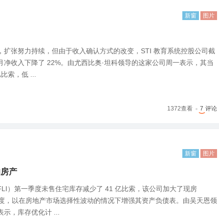
新窗
图片
，扩张努力持续，但由于收入确认方式的改变，STI 教育系统控股公司截
的三个月净收入下降了 22%。由尤西比奥·坦科领导的这家公司周一表示，其当
比索，低 ...
1372
查看
7
评论
新窗
图片
的房产
LI）第一季度未售住宅库存减少了 41 亿比索，该公司加大了现房
力度，以在房地产市场选择性波动的情况下增强其资产负债表。由吴天恩领
示，库存优化计 ...