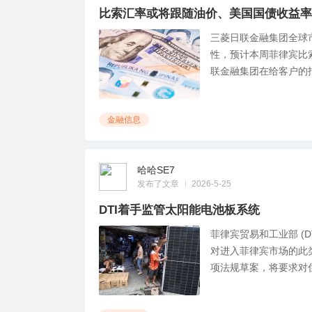
比索汇率或将跟随油价、美国国债收益率
三菱日联金融集团全球
性，预计本周菲律宾比
联金融集团在给客户的报告
金融信息
哈哈SE7
发布了文章
2026-5-25
DTI着手监管太阳能电池板系统
菲律宾贸易和工业部 (
对进入菲律宾市场的此类
项法规草案，将要求对住宅