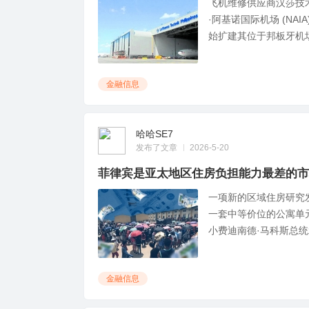
飞机维修供应商汉莎技术
·阿基诺国际机场 (NA
始扩建其位于邦板牙机场的
金融信息
哈哈SE7
发布了文章
2026-5-20
菲律宾是亚太地区住房负担能力最差的市
一项新的区域住房研究发
一套中等价位的公寓单
小费迪南德·马科斯总统承
金融信息