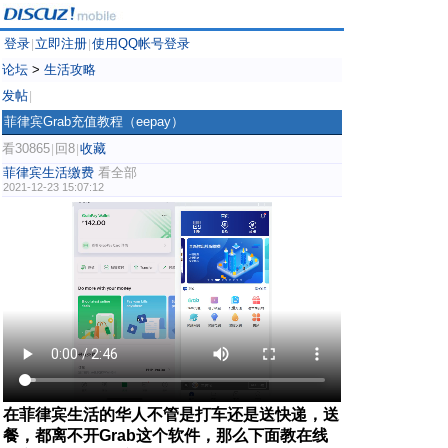
登录
立即注册
使用QQ帐号登录
|
|
论坛
>
生活攻略
发帖
|
菲律宾Grab充值教程（eepay）
看30865
回8
收藏
|
|
菲律宾生活缴费
看全部
2021-12-23 15:07:12
在菲律宾生活的华人不管是打车还是送快递，送
餐，都离不开Grab这个软件，那么下面教在线