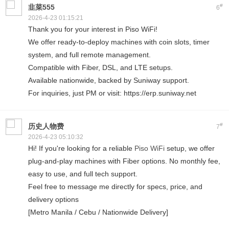
#
韭菜555
6
2026-4-23 01:15:21
Thank you for your interest in Piso WiFi!
We offer ready-to-deploy machines with coin slots, timer
system, and full remote management.
Compatible with Fiber, DSL, and LTE setups.
Available nationwide, backed by Suniway support.
For inquiries, just PM or visit: https://erp.suniway.net
#
历史人物费
7
2026-4-23 05:10:32
Hi! If you're looking for a reliable
Piso WiFi
setup, we offer
plug-and-play machines with Fiber options. No monthly fee,
easy to use, and full tech support.
Feel free to message me directly for specs, price, and
delivery options
[Metro Manila / Cebu / Nationwide Delivery]