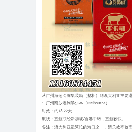
从广州海运冷冻集装箱（整柜）到澳大利亚主要
广州南沙港到墨尔本（
）
1.
Melbourne
时效：约
天
18-22
航线：直航或经新加坡
香港中转，直航较快。
/
备注：澳大利亚最繁忙的港口之一，清关效率较