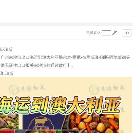
电梯直达
班
珀斯
-
从广州南沙港出口海运到澳大利亚墨尔本
悉尼
布里斯班
珀斯
阿德莱德等
-
-
-
-
提供无证件出口报关南沙港包通过放行】。
班-珀斯