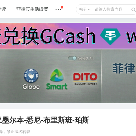
导读
菲律宾生活缴费
帖子
墨尔本-悉尼-布里斯班-珀斯
4 解释，禁止匿名转载