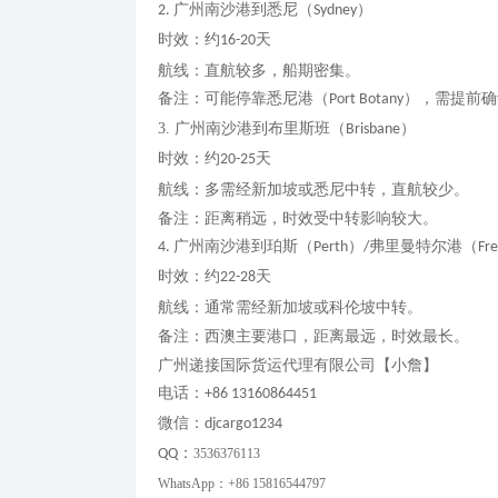
广州南沙港到悉尼（
）
2.
Sydney
时效：约
天
16-20
航线：直航较多，船期密集。
备注：可能停靠悉尼港（
），需提前确
Port Botany
3.
广州南沙港到布里斯班（
）
Brisbane
时效：约
天
20-25
航线：多需经新加坡或悉尼中转，直航较少。
备注：距离稍远，时效受中转影响较大。
广州南沙港到珀斯（
）
弗里曼特尔港（
4.
Perth
/
Fr
时效：约
天
22-28
航线：通常需经新加坡或科伦坡中转。
备注：西澳主要港口，距离最远，时效最长。
广州递接国际货运代理有限公司【小詹】
电话：
+86 13160864451
微信：
djcargo1234
：
QQ
3536376113
WhatsApp：+86 15816544797