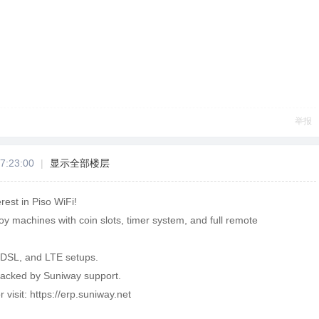
举报
7:23:00
|
显示全部楼层
rest in Piso WiFi!
oy machines with coin slots, timer system, and full remote
 DSL, and LTE setups.
backed by Suniway support.
r visit: https://erp.suniway.net