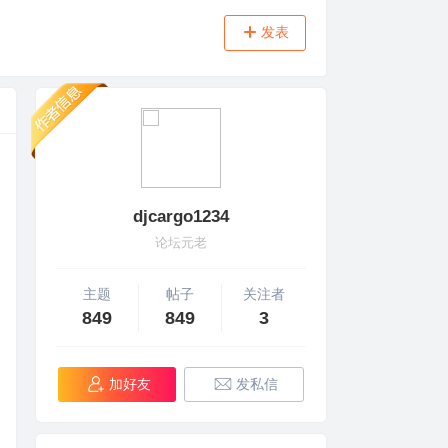
发表
djcargo1234
论坛元老
主题
帖子
关注者
849
849
3
加好友
发私信