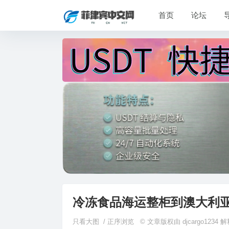
首页
论坛
冷冻食品海运整柜到澳大利亚
只看大图
/
正序浏览
© 文章版权由 djcargo123