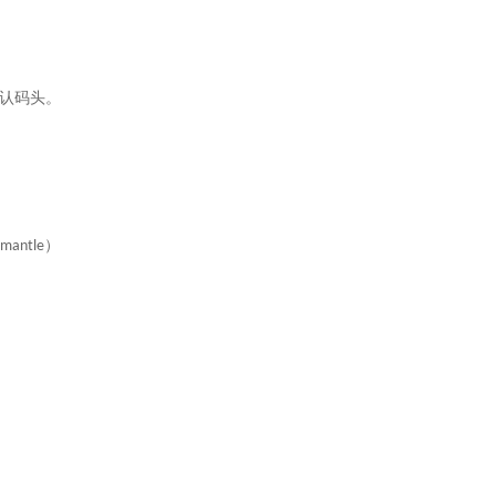
认码头。
）
emantle