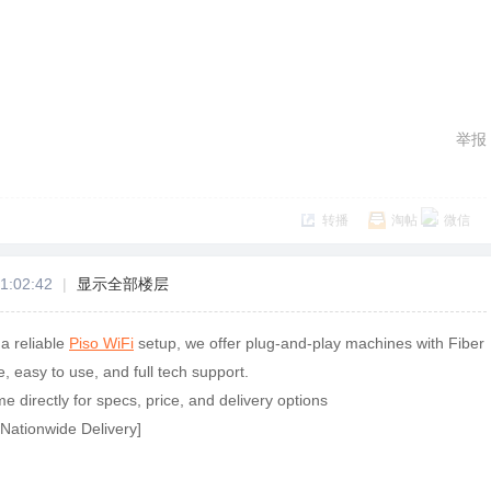
举报
转播
淘帖
微信
1:02:42
|
显示全部楼层
 a reliable
Piso WiFi
setup, we offer plug-and-play machines with Fiber
, easy to use, and full tech support.
 directly for specs, price, and delivery options
 Nationwide Delivery]