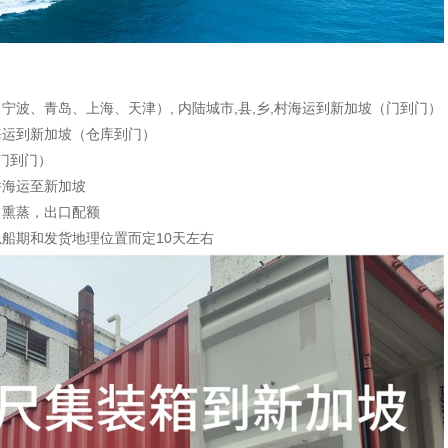
波、青岛、上海、天津）, 内陆城市,县,乡,村海运到新加坡（门到门）
尺海运到新加坡（仓库到门）
（门到门）
并海运至新加坡
口熏蒸，出口配额
船期和发货地理位置而定10天左右