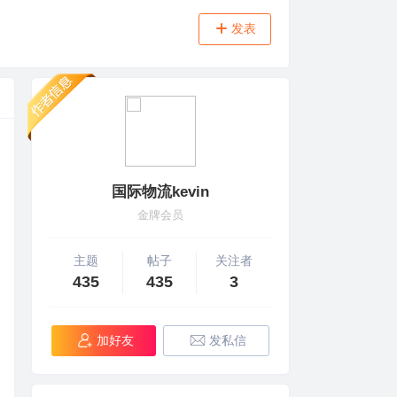
发表
国际物流kevin
金牌会员
主题
帖子
关注者
435
435
3
加好友
发私信