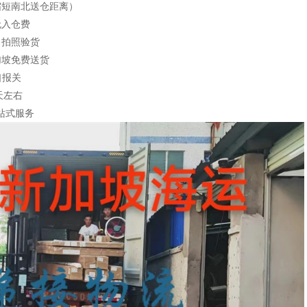
缩短南北送仓距离）
无入仓费
，拍照验货
加坡免费送货
口报关
天左右
站式服务