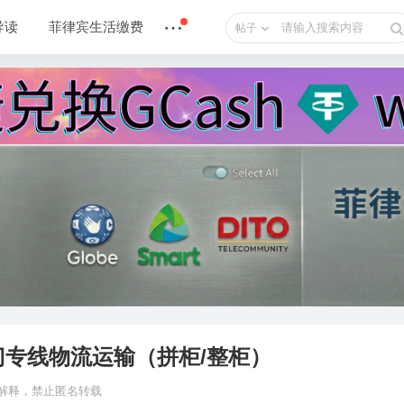
导读
菲律宾生活缴费
帖子
专线物流运输（拼柜/整柜）
n 解释，禁止匿名转载