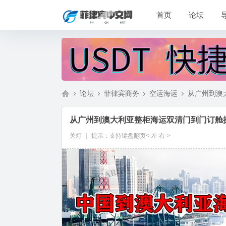
首页
论坛
论坛
菲律宾商务
空运海运
从广州到澳大
从广州到澳大利亚整柜海运双清门到门订舱
菲
»
›
›
›
关灯
|
提示：支持键盘翻页<-左 右->