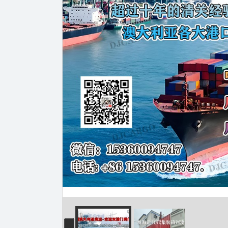
律
宾
中