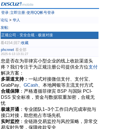
登录
立即注册
使用QQ帐号登录
|
|
论坛
>
华人
发帖
|
正规公司 · 安全合规 · 极速对接
看4154
回7
收藏
|
|
phcnnet
看全部
2025-6-13 13:31:27
您是否在为菲律宾小型企业的线上收款渠道头
疼？我们专注于为正规注册公司提供全方位
支付
解决方案：
多渠道支持
：一站式对接微信支付、支付宝、
GrabPay、
GCash
、本地网银等主流支付方式
合规保障
：严格遵循菲律宾 BSP 与国际 PCI-
DSS 安全标准，资金与数据双重加密，合规无
忧
极速开通
：专业团队1–3个工作日内完成审批与
接口对接，助您抢占市场先机
实时监控
：全链路交易监控与风控策略，异常交
易实时告警，保障收款安全