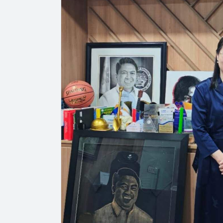
律
宾
中