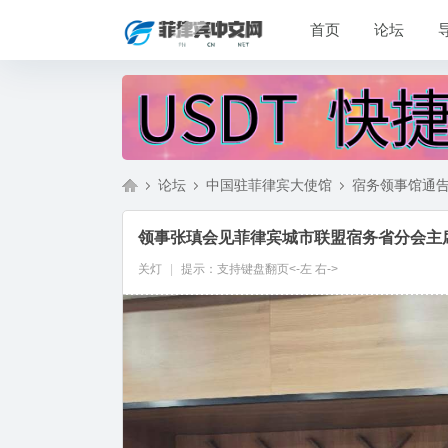
首页
论坛
论坛
中国驻菲律宾大使馆
宿务领事馆通
领事张瑱会见菲律宾城市联盟宿务省分会主
菲
»
›
›
关灯
|
提示：支持键盘翻页<-左 右->