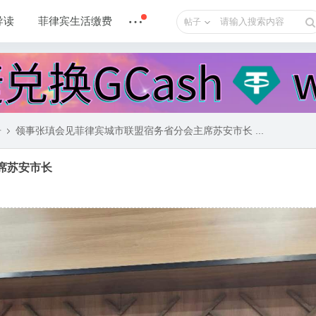
导读
菲律宾生活缴费
帖子
告
领事张瑱会见菲律宾城市联盟宿务省分会主席苏安市长 ...
席苏安市长
›