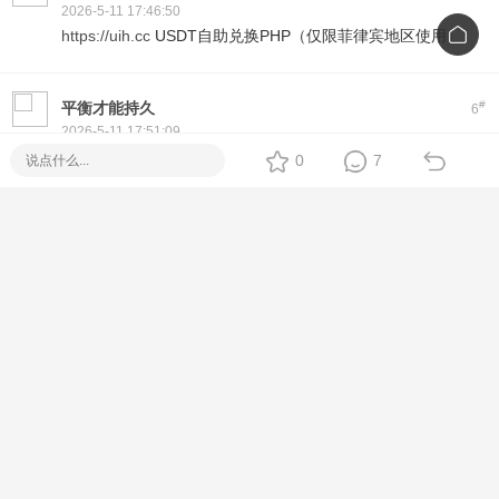
2026-5-11 17:46:50
https://uih.cc
USDT自助兑换PHP（仅限菲律宾地区使用）
#
平衡才能持久
6
2026-5-11 17:51:09
Thank you for your interest in Piso WiFi!
0
7
We offer ready-to-deploy machines with coin slots, timer
system, and full remote management.
Compatible with Fiber, DSL, and LTE setups.
Available nationwide, backed by Suniway support.
For inquiries, just PM or visit: https://erp.suniway.net
#
123457033
7
2026-5-11 18:52:58
在菲充话费关注公众号：ee付
下载app可为工作机批量充值，水电网缴费
https://www.eepay.ph