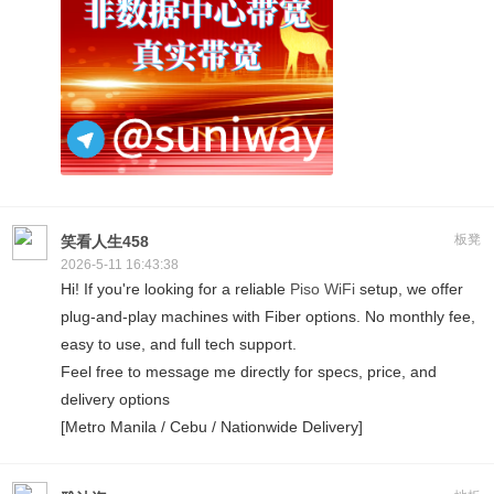
板凳
笑看人生458
2026-5-11 16:43:38
Hi! If you're looking for a reliable
Piso WiFi
setup, we offer
plug-and-play machines with Fiber options. No monthly fee,
easy to use, and full tech support.
Feel free to message me directly for specs, price, and
delivery options
[Metro Manila / Cebu / Nationwide Delivery]