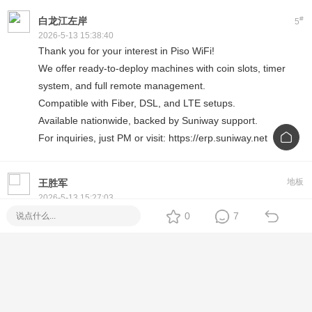
#
白龙江左岸
5
2026-5-13 15:38:40
Thank you for your interest in Piso WiFi!
We offer ready-to-deploy machines with coin slots, timer
system, and full remote management.
Compatible with Fiber, DSL, and LTE setups.
Available nationwide, backed by Suniway support.
For inquiries, just PM or visit: https://erp.suniway.net
地板
王胜军
2026-5-13 15:27:03
Hi! If you're looking for a reliable
Piso WiFi
setup, we offer
0
7
plug-and-play machines with Fiber options. No monthly fee,
easy to use, and full tech support.
Feel free to message me directly for specs, price, and
delivery options
[Metro Manila / Cebu / Nationwide Delivery]