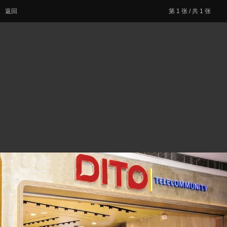
返回
第
1
张 / 共 1 张