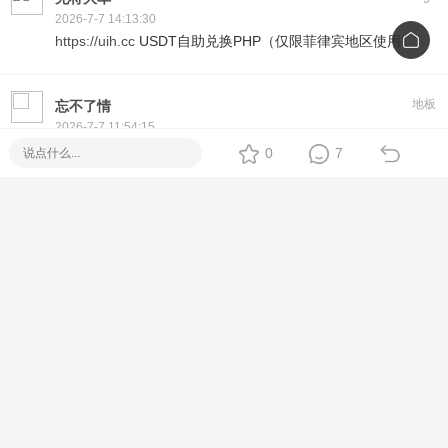
2026-7-7 14:13:30
https://uih.cc
USDT自助兑换PHP（仅限菲律宾地区使用）
地板
忘不了情
2026-7-7 11:54:15
在菲充话费关注公众号：ee付
0
7
下载app可为工作机批量充值，水电网缴费
https://www.eepay.ph
菲律宾电费在线缴费，菲律宾网费在线缴费，菲律宾水费在线
缴费；
菲律宾批量话费充值，菲律宾流量充值，菲律宾Grab充值，
菲律宾Paymaya充值，菲律宾Gcash充值；
菲律宾在线缴费平台：eepay
板凳
爱宇婷疤
2026-7-7 11:32:27
速维电信（SUNIWAY）是专注全球优质互联网资源及网络服