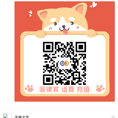
#
无将大车
5