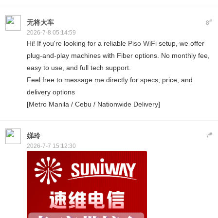
#
无将大车
8
2026-7-8 05:14:59
Hi! If you're looking for a reliable
Piso WiFi
setup, we offer
plug-and-play machines with Fiber options. No monthly fee,
easy to use, and full tech support.
Feel free to message me directly for specs, price, and
delivery options
[Metro Manila / Cebu / Nationwide Delivery]
#
娣玲
7
2026-7-7 15:12:30