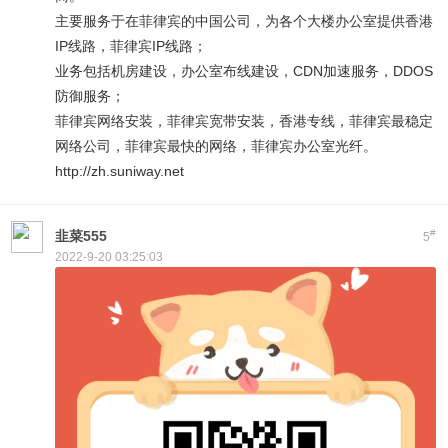
主要服务于在菲律宾的中国公司，为各个大楼办公室提供香港
IP线路，菲律宾IP线路；
业务包括机房建设，办公室布线建设，CDN加速服务，DDOS
防御服务；
菲律宾网络安装，菲律宾宽带安装，香港专线，菲律宾最稳定
网络公司，菲律宾最快的网络，菲律宾办公室光纤。
http://zh.suniway.net
#
韭菜555
5
2022-9-20 03:25:03