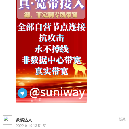
板凳
象棋达人
2022-9-19 13:51:51