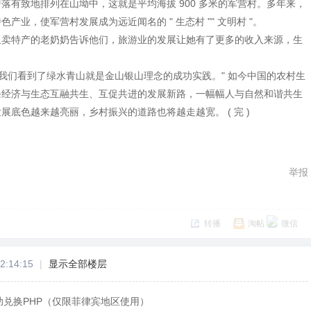
落有致地排列在山坳中，这就是平均海拔 900 多米的军营村。多年来，
业，使军营村发展成为远近闻名的 " 生态村 "" 文明村 "。
里卖特产的老奶奶告诉他们，旅游业的发展让她有了更多的收入来源，生
，我们看到了绿水青山就是金山银山理念的成功实践。" 如今中国的农村生
条经济与生态互融共生、互促共进的发展新路，一幅幅人与自然和谐共生
底色越来越亮丽，乡村振兴的道路也将越走越宽。 ( 完 )
举报
转播
淘帖
微信
2:14:15
|
显示全部楼层
助兑换PHP（仅限菲律宾地区使用）