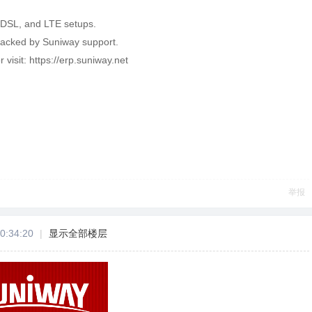
 DSL, and LTE setups.
backed by Suniway support.
r visit: https://erp.suniway.net
举报
0:34:20
|
显示全部楼层