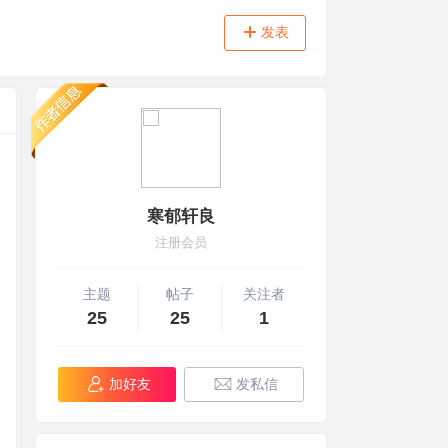
发表
寒郁轩良
注册会员
主题
帖子
关注者
25
25
1
加好友
发私信