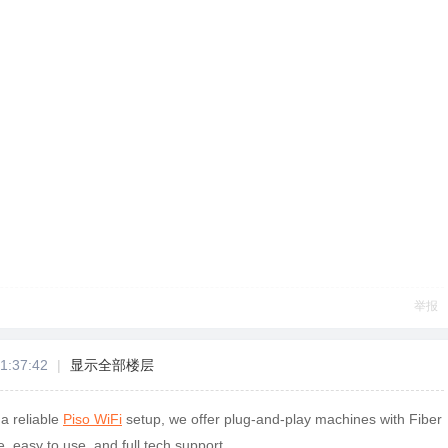
举报
1:37:42
|
显示全部楼层
 a reliable
Piso WiFi
setup, we offer plug-and-play machines with Fiber
, easy to use, and full tech support.