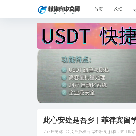
首页
论坛
此心安处是吾乡｜菲律宾留
/
正序浏览
© 文章版权由 寒郁轩良 解释，禁止匿