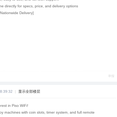
 directly for specs, price, and delivery options
 Nationwide Delivery]
举报
8:39:32
|
显示全部楼层
rest in Piso WiFi!
oy machines with coin slots, timer system, and full remote