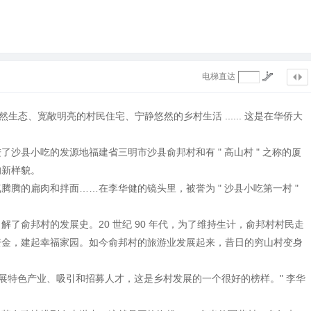
电梯直达
秀的自然生态、宽敞明亮的村民住宅、宁静悠然的乡村生活 ...... 这是在华侨大
。
沙县小吃的发源地福建省三明市沙县俞邦村和有 " 高山村 " 之称的厦
的新样貌。
腾的扁肉和拌面……在李华健的镜头里，被誉为 " 沙县小吃第一村 "
了俞邦村的发展史。20 世纪 90 年代，为了维持生计，俞邦村村民走
资金，建起幸福家园。如今俞邦村的旅游业发展起来，昔日的穷山村变身
发展特色产业、吸引和招募人才，这是乡村发展的一个很好的榜样。" 李华