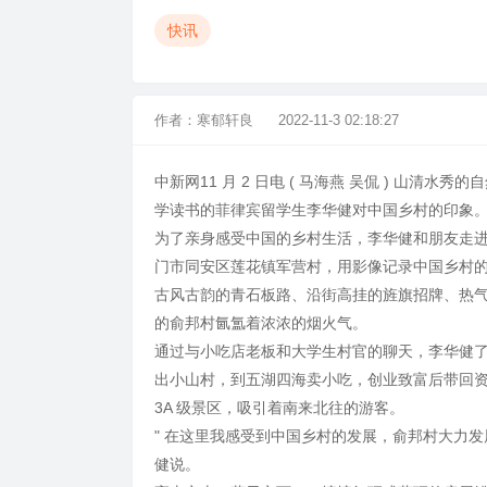
快讯
作者：
寒郁轩良
2022-11-3 02:18:27
中新网11 月 2 日电 ( 马海燕 吴侃 ) 山清水
学读书的菲律宾留学生李华健对中国乡村的印象
为了亲身感受中国的乡村生活，李华健和朋友走进了
门市同安区莲花镇军营村，用影像记录中国乡村
古风古韵的青石板路、沿街高挂的旌旗招牌、热气腾
的俞邦村氤氲着浓浓的烟火气。
通过与小吃店老板和大学生村官的聊天，李华健了解
出小山村，到五湖四海卖小吃，创业致富后带回
3A 级景区，吸引着南来北往的游客。
" 在这里我感受到中国乡村的发展，俞邦村大力
健说。