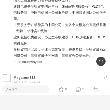
地化运维服务助力客户业务畅联全球。
速维电信是菲律宾电信运营商，Globe电信服务商，PLDT电
信服务商，中国电信国际公司服务商，中国联通国际公司服务
商。
主要服务于在菲律宾的中国公司，为各个大楼办公室提供香港
IP线路，菲律宾IP线路；
业务包括机房建设，办公室布线建设，CDN加速服务，DDOS
防御服务；
菲律宾网络安装，菲律宾宽带安装，香港专线，菲律宾最稳定
网络公司，菲律宾最快的网络，菲律宾办公室光纤。
https://suniway.net
#
Megatron832
6
2026-4-22 14:08:25
https://uih.cc
USDT自助兑换PHP（仅限菲律宾地区使用）
0
9
#
ADDJ2017
7
2026-4-23 14:36:07