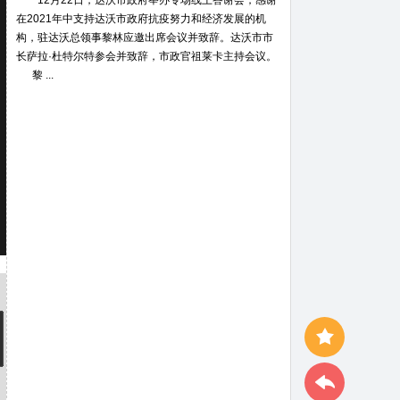
12月22日，达沃市政府举办专场线上答谢会，感谢
在2021年中支持达沃市政府抗疫努力和经济发展的机
构，驻达沃总领事黎林应邀出席会议并致辞。达沃市市
长萨拉·杜特尔特参会并致辞，市政官祖莱卡主持会议。
黎 ...