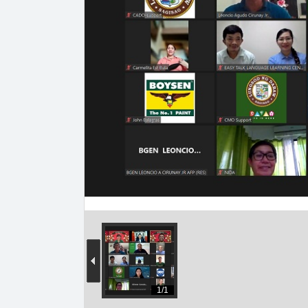
律
宾
中
1/1