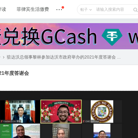
导读
菲律宾生活缴费
帖子
告
驻达沃总领事黎林参加达沃市政府举办的2021年度答谢会 ...
21年度答谢会
›