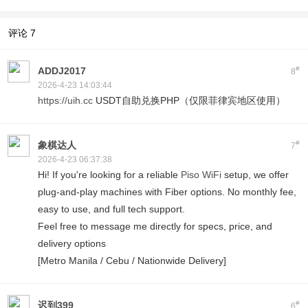
评论
7
#
ADDJ2017
8
2026-4-23 14:03:44
https://uih.cc
USDT自助兑换PHP（仅限菲律宾地区使用）
#
象棋达人
7
2026-4-23 06:37:38
Hi! If you're looking for a reliable
Piso WiFi
setup, we offer
plug-and-play machines with Fiber options. No monthly fee,
easy to use, and full tech support.
Feel free to message me directly for specs, price, and
delivery options
[Metro Manila / Cebu / Nationwide Delivery]
#
迟到399
6