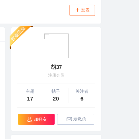
发表
胡37
注册会员
主题
帖子
关注者
17
20
6
加好友
发私信