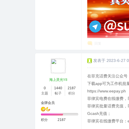
回复
发表于 2023-6-27 0
在菲充话费关注公众号：
海上灵光Y8
下载app可为工作机批
0
1440
2187
https://www.eepay.ph
主题
帖子
积分
菲律宾电费在线缴费，
金牌会员
菲律宾批量话费充值，菲
Gcash充值；
积分
2187
菲律宾在线缴费平台：ee