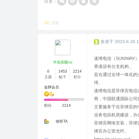
分享：
回复
发表于 2023-6-26 1
速维电信（SUNIWA
半岛宫殿rw
香港设有分支机构，
0
1453
2214
旨在通过全球一体化的
主题
帖子
积分
球。
金牌会员
速维电信是菲律宾电信运
商，中国联通国际公司
积分
2214
主要服务于在菲律宾的
业务包括机房建设，办公
收听TA
菲律宾网络安装，菲律
律宾办公室光纤。
https://suniway.net