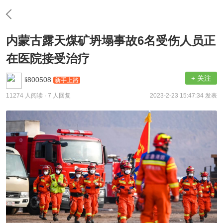
内蒙古露天煤矿坍塌事故6名受伤人员正
在医院接受治疗
+ 关注
li800508
新手上路
11274 人阅读
· 7 人回复
2023-2-23 15:47:34 发表