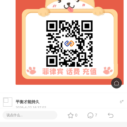
#
平衡才能持久
6
2026-4-22 16:37:02
Hi! If you're looking for a reliable
Piso WiFi
setup, we offer
0
7
plug-and-play machines with Fiber options. No monthly fee,