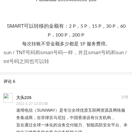
SMART可以转移的金额有：
2 P，
5 P，
15 P，
30 P，
60
P，
100 P，
200 P
每次转账不管金额多少都是 1P 服务费用。
sun /
TNT
号码和smart号码一样，并且smart号码和sun /
tnt号码之间也可以转
评论
6
沙发
大头226
2022-1-27 12:03:06
速维电信（SUNIWAY）是专注全球优质互联网资源及网络服
务集成商，在菲律宾马尼拉，中国香港设有分支机构，
旨在通过全球一体化的业务交付能力、智能高防安全平台、本