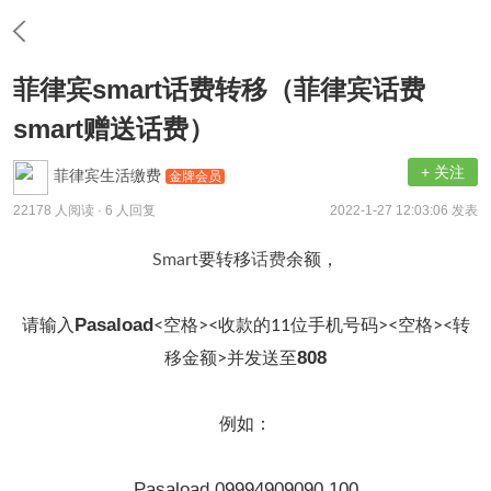
菲律宾smart话费转移（菲律宾话费
smart赠送话费）
+ 关注
菲律宾生活缴费
金牌会员
22178 人阅读
· 6 人回复
2022-1-27 12:03:06 发表
Smart
要转移
话费
余额
，
Pasaload
请输入
<空格>
<收款的11位手机号码><空格>
<转
808
移金额>
并发送至
例如：
Pasaload 09994909090 100