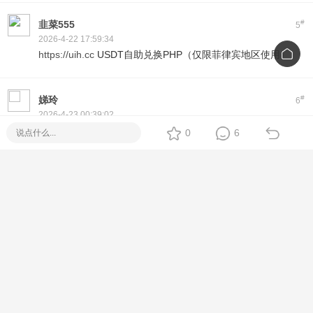
#
韭菜555
5
2026-4-22 17:59:34
https://uih.cc
USDT自助兑换PHP（仅限菲律宾地区使用）
#
娣玲
6
2026-4-23 00:39:02
Thank you for your interest in Piso WiFi!
0
6
We offer ready-to-deploy machines with coin slots, timer
system, and full remote management.
Compatible with Fiber, DSL, and LTE setups.
Available nationwide, backed by Suniway support.
For inquiries, just PM or visit: https://erp.suniway.net
#
钟情695
7
2026-4-25 06:47:36
Hi! If you're looking for a reliable
Piso WiFi
setup, we offer
plug-and-play machines with Fiber options. No monthly fee,