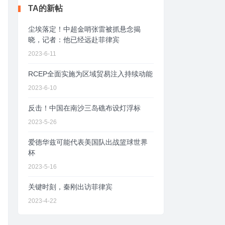
TA的新帖
尘埃落定！中超金哨张雷被抓悬念揭
晓，记者：他已经远赴菲律宾
2023-6-11
RCEP全面实施为区域贸易注入持续动能
2023-6-10
反击！中国在南沙三岛礁布设灯浮标
2023-5-26
爱德华兹可能代表美国队出战篮球世界
杯
2023-5-16
关键时刻，秦刚出访菲律宾
2023-4-22