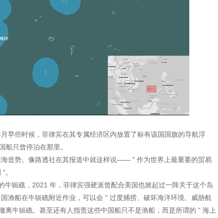
。
本月早些时候，菲律宾在其专属经济区内放置了标有该国国旗的导航浮
百艘中国船只曾停泊在那里。
海造势。像路透社在其报道中就这样说—— " 作为世界上最重要的贸易
"。
国的牛轭礁，2021 年，菲律宾强硬派曾配合美国也掀起过一阵关于这个岛
国渔船在牛轭礁附近作业，可以会 " 过度捕捞、破坏海洋环境、威胁航
撤离牛轭礁。甚至还有人指责这些中国船只不是渔船，而是所谓的 " 海上