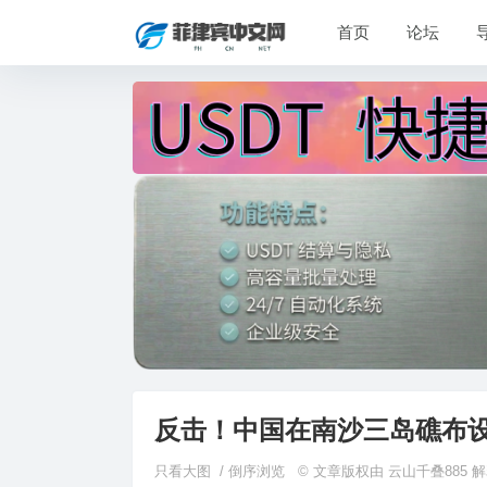
首页
论坛
反击！中国在南沙三岛礁布
只看大图
/
倒序浏览
© 文章版权由 云山千叠885