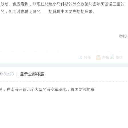
到鼓动。也应看到，菲现任总统小马科斯的外交政策与当年阿基诺三世的
制的，但同时也是明确的——想挑衅中国要先想想后果。
举报
转播
淘帖
微信
5:31:29
|
显示全部楼层
岛，在南海开辟几个大型的海空军基地，将国防线前移