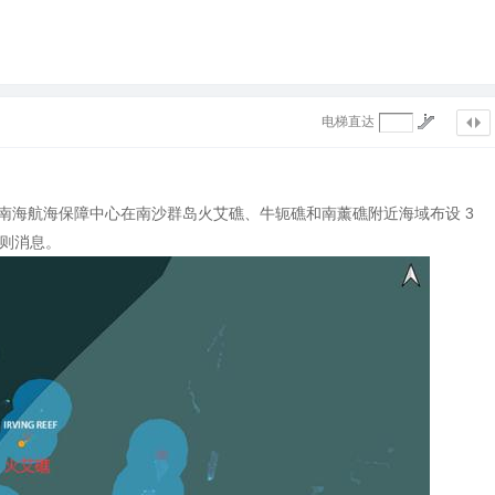
电梯直达
部南海航海保障中心在南沙群岛火艾礁、牛轭礁和南薰礁附近海域布设 3
一则消息。