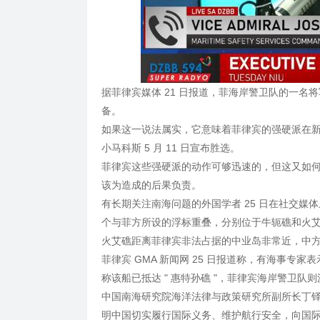
据菲律宾媒体 21 日报道，菲海岸警卫队的一
备。
如果这一说法属实，它意味着菲律宾的强硬派在新
小马科斯 5 月 11 日宣布胜选。
菲律宾这些强硬派的动作可够迅速的，但这又如
该为造成的后果负责。
有长期关注南海问题的外国学者 25 日在社交媒
个与菲方所设的浮标重叠，分别位于牛轭礁和火
火艾礁距离菲律宾非法占据的中业岛非常近，中
菲律宾 GMA 新闻网 25 日报道称，有海事
称该船已抵达 " 惠特孙礁 "，菲律宾海岸警卫队
中国南海研究院海洋法律与政策研究所副所长丁铎
明中国切实履行国际义务、维护航行安全，向国