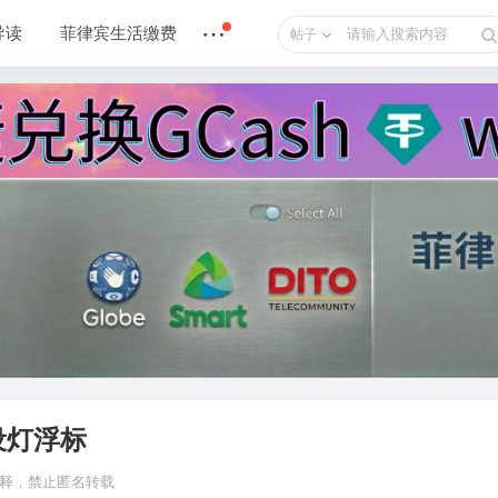
导读
菲律宾生活缴费
帖子
设灯浮标
 解释，禁止匿名转载