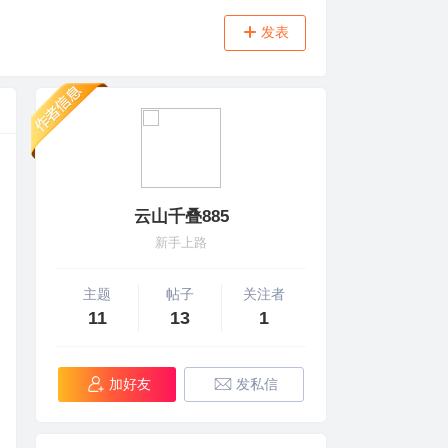
发表
云山千叠885
新手上路
主题
帖子
关注者
11
13
1
加好友
发私信