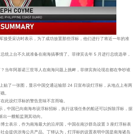
名将军接受采访时表示，为了成功放置那些浮标，他们进行了将近一年的准
总统上台不久就准备在南海搞事情了。菲律宾去年 5 月进行总统选举，
何？当年阿基诺三世等人在南海问题上挑衅，菲律宾舆论现在都在争吵谁
体上贴了一张图，显示中国交通运输部 24 日宣布设灯浮标，从地点上有两
艾礁。
方在此设灯浮标的警告意味不言而喻。
专家表示，中国已向南海布设浮标招标，执行这项任务的船还可以拆除浮标，据
则派出一艘船监测其动向。
博士表示，作为南海最大的沿岸国，中国在南沙群岛设置 3 座灯浮标表
际社会提供涉海公共产品。丁铎认为，灯浮标的设置表明中国是南海诸岛