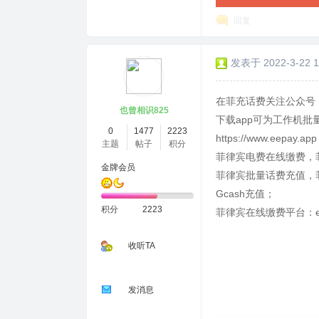
回复
发表于 2022-3-22 1
在菲充话费关注公众号：
也曾相识825
下载app可为工作机批
0
1477
2223
https://www.eepay.app
主题
帖子
积分
菲律宾电费在线缴费，
金牌会员
菲律宾批量话费充值，菲
Gcash充值；
积分
2223
菲律宾在线缴费平台：ee
收听TA
发消息