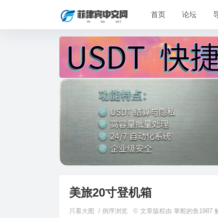
首页
论坛
美旅20寸登机箱
只看大图
/
倒序浏览
© 文章版权由 掌舵的鱼1987