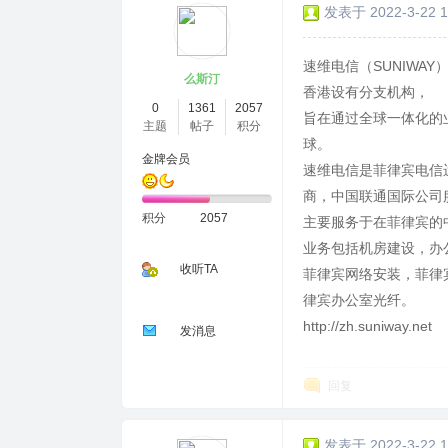
发表于 2022-3-22 1
速维电信（SUNIWA
么斯汀
香港设有分支机构，
0
1361
2057
旨在通过全球一体化的
主题
帖子
积分
球。
金牌会员
速维电信是菲律宾电信运
商，中国联通国际公司
积分
2057
主要服务于在菲律宾的
业务包括机房建设，办公
收听TA
菲律宾网络安装，菲律
律宾办公室光纤。
http://zh.suniway.net
发消息
回复
发表于 2022-3-22 1