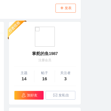
发表
掌舵的鱼1987
注册会员
主题
帖子
关注者
14
16
3
加好友
发私信