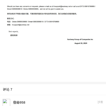
评论
7
沙发
宿命958