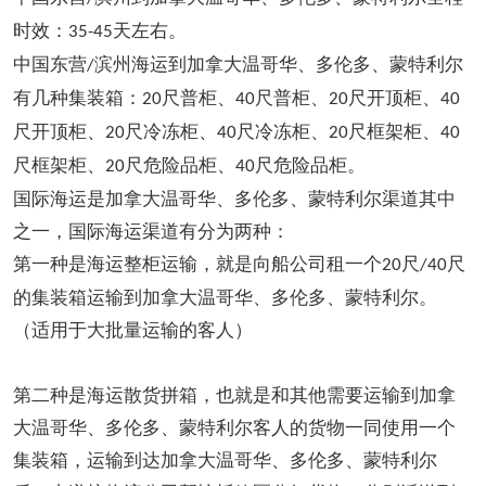
时效：
天左右。
35-45
中国东营
滨州海运到加拿大温哥华、多伦多、蒙特利尔
/
有几种集装箱：
尺普柜、
尺普柜、
尺开顶柜、
20
40
20
40
尺开顶柜、
尺冷冻柜、
尺冷冻柜、
尺框架柜、
20
40
20
40
尺框架柜、
尺危险品柜、
尺危险品柜。
20
40
国际海运是加拿大温哥华、多伦多、蒙特利尔渠道其中
之一，国际海运渠道有分为两种：
第一种是海运整柜运输，就是向船公司租一个
尺
尺
20
/40
的集装箱运输到加拿大温哥华、多伦多、蒙特利尔。
（适用于大批量运输的客人）
第二种是海运散货拼箱，也就是和其他需要运输到加拿
大温哥华、多伦多、蒙特利尔客人的货物一同使用一个
集装箱，运输到达加拿大温哥华、多伦多、蒙特利尔