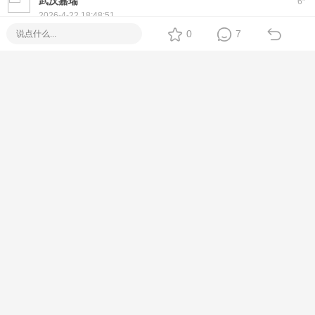
武汉嘉瑞
6
2026-4-22 18:48:51
Hi! If you're looking for a reliable
Piso WiFi
setup, we offer
0
7
plug-and-play machines with Fiber options. No monthly fee,
easy to use, and full tech support.
Feel free to message me directly for specs, price, and
delivery options
[Metro Manila / Cebu / Nationwide Delivery]
#
娣玲
7
2026-4-22 22:09:47
在菲充话费关注公众号：ee付
下载app可为工作机批量充值，水电网缴费
https://www.eepay.ph
菲律宾电费在线缴费，菲律宾网费在线缴费，菲律宾水费在线
缴费；
菲律宾批量话费充值，菲律宾流量充值，菲律宾Grab充值，
菲律宾Paymaya充值，菲律宾Gcash充值；