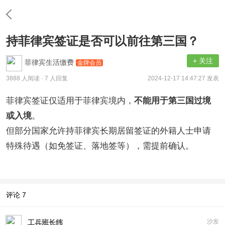
持菲律宾签证是否可以前往第三国？
+ 关注
菲律宾生活缴费
金牌会员
3888 人阅读
· 7 人回复
2024-12-17 14:47:27 发表
菲律宾签证仅适用于菲律宾境内，
不能用于第三国过境
或入境
。
但部分国家允许持菲律宾长期居留签证的外籍人士申请
特殊待遇（如免签证、落地签等），需提前确认。
评论
7
沙发
工兵班长纬