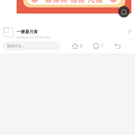
#
一箫凝月黄
6
2026-4-22 22:21:58
Hi! If you're looking for a reliable
Piso WiFi
setup, we offer
0
7
plug-and-play machines with Fiber options. No monthly fee,
easy to use, and full tech support.
Feel free to message me directly for specs, price, and
delivery options
[Metro Manila / Cebu / Nationwide Delivery]
#
123457092
7
2026-4-22 22:22:09
Thank you for your interest in Piso WiFi!
We offer ready-to-deploy machines with coin slots, timer
system, and full remote management.