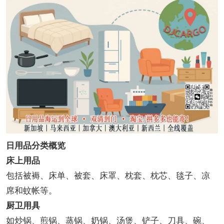
日用品分类概览
床上用品
包括被褥、床单、被套、床罩、枕套、枕芯、毯子、凉
席和蚊帐等。
厨卫用具
如炒锅、煎锅、蒸锅、奶锅、汤煲、铲子、刀具、碗、