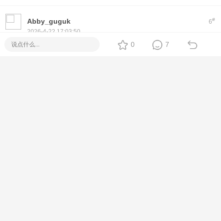
#
Abby_guguk
6
2026-4-22 17:03:50
Hi! If you're looking for a reliable
Piso WiFi
setup, we offer
0
7
plug-and-play machines with Fiber options. No monthly fee,
easy to use, and full tech support.
Feel free to message me directly for specs, price, and
delivery options
[Metro Manila / Cebu / Nationwide Delivery]
#
巴拿巴
7
2026-4-22 23:10:55
Thank you for your interest in Piso WiFi!
We offer ready-to-deploy machines with coin slots, timer
system, and full remote management.
Compatible with Fiber, DSL, and LTE setups.
Available nationwide, backed by Suniway support.
For inquiries, just PM or visit: https://erp.suniway.net