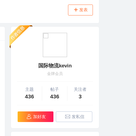
发表
国际物流kevin
金牌会员
主题
帖子
关注者
436
436
3
加好友
发私信