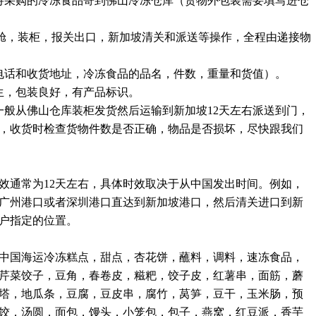
将采购的冷冻食品寄到佛山冷冻仓库（货物外包装需要填写进仓
后订舱，装柜，报关出口，新加坡清关和派送等操作，全程由递接物
电话和收货地址，冷冻食品的品名，件数，重量和货值）。
生，包装良好，有产品标识。
一般从佛山仓库装柜发货然后运输到新加坡12天左右派送到门，
，收货时检查货物件数是否正确，物品是否损坏，尽快跟我们
效通常为12天左右，具体时效取决于从中国发出时间。例如，
广州港口或者深圳港口直达到新加坡港口，然后清关进口到新
户指定的位置‌。
中国海运冷冻糕点，甜点，杏花饼，蘸料，调料，速冻食品，
芹菜饺子，豆角，春卷皮，糍粑，饺子皮，红薯串，面筋，蘑
塔，地瓜条，豆腐，豆皮串，腐竹，莴笋，豆干，玉米肠，预
饺，汤圆，面包，馒头，小笼包，包子，燕窝，红豆派，香芋