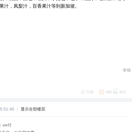
果汁，凤梨汁，百香果汁等到新加坡。
举报
转播
淘帖
微信
5:51:40
|
显示全部楼层
ee付