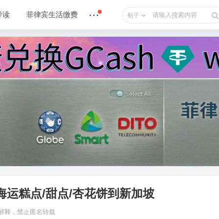
导读
菲律宾生活缴费
帖子
海运糕点/甜点/杏花饼到新加坡
n 解释，禁止匿名转载