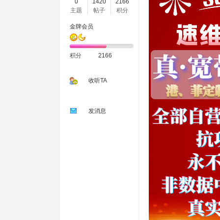
0
1420
2166
主题
帖子
积分
金牌会员
积分
2166
收听TA
发消息