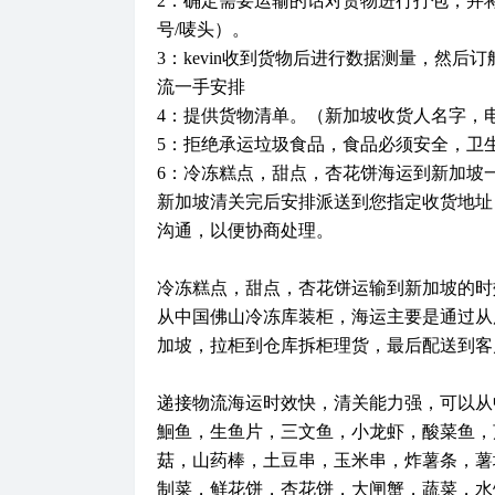
2：确定需要运输的话对货物进行打包，并
号/唛头）。
3：kevin收到货物后进行数据测量，然
流一手安排
4：提供货物清单。（新加坡收货人名字，
5：拒绝承运垃圾食品，食品必须安全，卫
6：冷冻糕点，甜点，杏花饼海运到新加坡
新加坡清关完后安排派送到您指定收货地址
沟通，以便协商处理。
冷冻糕点，甜点，杏花饼运输到新加坡的时
从中国佛山冷冻库装柜，海运主要是通过从
加坡，拉柜到仓库拆柜理货，最后配送到客
递接物流海运时效快，清关能力强，可以从
鮰鱼，生鱼片，三文鱼，小龙虾，酸菜鱼，
菇，山药棒，土豆串，玉米串，炸薯条，薯
制菜，鲜花饼，杏花饼，大闸蟹，蔬菜，水