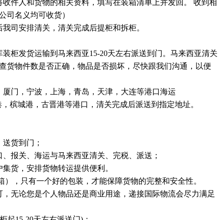
将收件人和货物的相关资料，填写在装箱清单上并发回。 收到相
公司名义均可收货）
后我司安排清关，清关完成后提柜和拆柜。
装柜发货运输到马来西亚15-20天左右派送到门。马来西亚清关
查货物件数是否正确，物品是否损坏，尽快跟我们沟通，以便
，厦门，宁波，上海，青岛，天津，大连等港口海运
西亚巴生港，槟城港，古晋港等港口，清关完成后派送到指定地址。
，送货到门；
口、报关、海运与马来西亚清关、完税、派送；
客户集货，安排货物转运提供便利。
木箱），只有一个好的包装，才能保障货物的完整和安全性。
可，无论您是个人物品还是商业用途，递接国际物流会尽力满足
起15-20天左右派送门)；