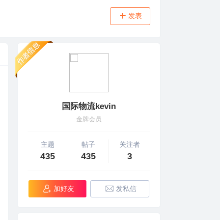
发表
国际物流kevin
金牌会员
主题
帖子
关注者
435
435
3
加好友
发私信