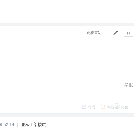
电梯直达
举报
转播
淘帖
微信
6:52:14
|
显示全部楼层