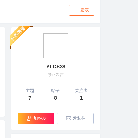
发表
YLCS38
禁止发言
主题
帖子
关注者
7
8
1
加好友
发私信