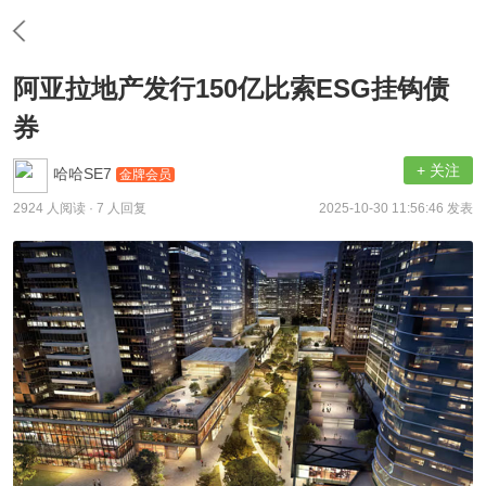
阿亚拉地产发行150亿比索ESG挂钩债
券
+ 关注
哈哈SE7
金牌会员
2924 人阅读
· 7 人回复
2025-10-30 11:56:46 发表