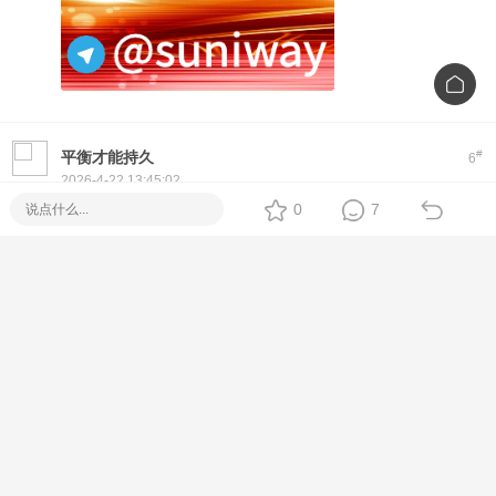
#
平衡才能持久
6
2026-4-22 13:45:02
Hi! If you're looking for a reliable
Piso WiFi
setup, we offer
0
7
plug-and-play machines with Fiber options. No monthly fee,
easy to use, and full tech support.
Feel free to message me directly for specs, price, and
delivery options
[Metro Manila / Cebu / Nationwide Delivery]
#
忘不了情
7
2026-4-23 03:33:43
速维电信（SUNIWAY）是专注全球优质互联网资源及网络服
务集成商，在菲律宾马尼拉，中国香港设有分支机构，