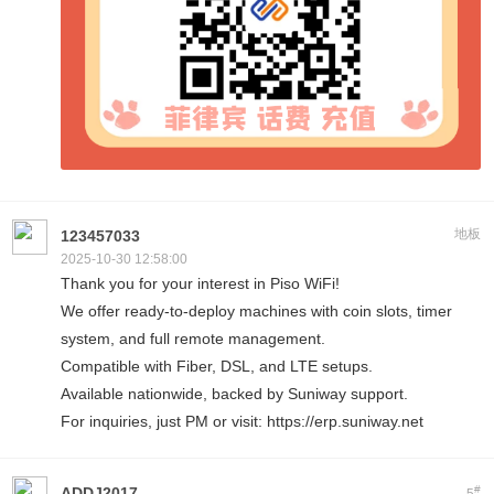
地板
123457033
2025-10-30 12:58:00
Thank you for your interest in Piso WiFi!
We offer ready-to-deploy machines with coin slots, timer
system, and full remote management.
Compatible with Fiber, DSL, and LTE setups.
Available nationwide, backed by Suniway support.
For inquiries, just PM or visit: https://erp.suniway.net
#
ADDJ2017
5