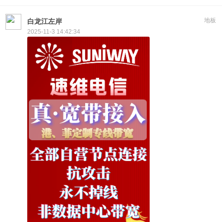
地板
白龙江左岸
2025-11-3 14:42:34