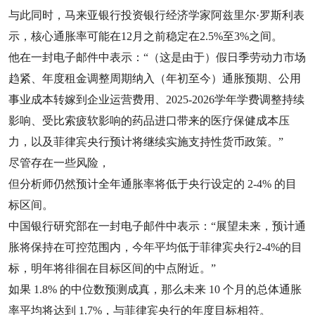
与此同时，马来亚银行投资银行经济学家阿兹里尔·罗斯利表
示，核心通胀率可能在12月之前稳定在2.5%至3%之间。
他在一封电子邮件中表示：“（这是由于）假日季劳动力市场
趋紧、年度租金调整周期纳入（年初至今）通胀预期、公用
事业成本转嫁到企业运营费用、2025-2026学年学费调整持续
影响、受比索疲软影响的药品进口带来的医疗保健成本压
力，以及菲律宾央行预计将继续实施支持性货币政策。”
尽管存在一些风险，
但分析师仍然预计全年通胀率将低于央行设定的 2-4% 的目
标区间。
中国银行研究部在一封电子邮件中表示：“展望未来，预计通
胀将保持在可控范围内，今年平均低于菲律宾央行2-4%的目
标，明年将徘徊在目标区间的中点附近。”
如果 1.8% 的中位数预测成真，那么未来 10 个月的总体通胀
率平均将达到 1.7%，与菲律宾央行的年度目标相符。