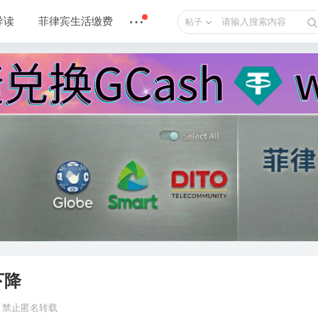
导读
菲律宾生活缴费
帖子
下降
释，禁止匿名转载