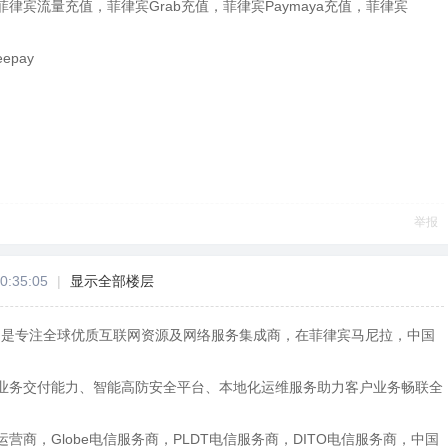
律宾流量充值，菲律宾Grab充值，菲律宾Paymaya充值，菲律宾
pay
举报
0:35:05
|
显示全部楼层
Y）是专注全球优质互联网资源及网络服务集成商，在菲律宾马尼拉，中国
业务交付能力、智能高防安全平台、本地化运维服务助力客户业务畅联全
营商，Globe电信服务商，PLDT电信服务商，DITO电信服务商，中国