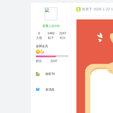
发表于 2026-1-22 1
笑看人生458
0
1483
2247
主题
帖子
积分
金牌会员
积分
2247
收听TA
发消息