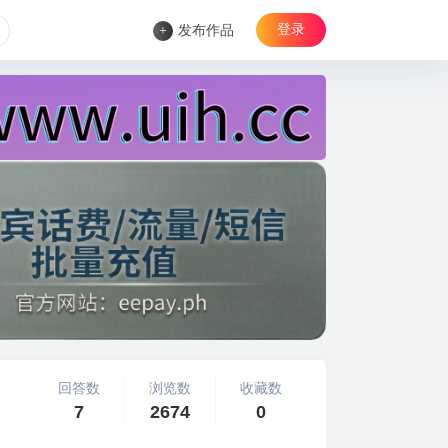
登录
+
发布作品
回答数
浏览数
收藏数
7
2674
0