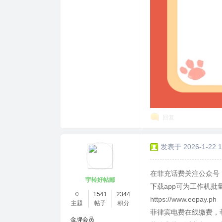
回复
发表于 2026-1-22 1
在菲充话费关注公众号：
宇转好帖鄙
下载app可为工作机批
0
1541
2344
https://www.eepay.ph
主题
帖子
积分
菲律宾电费在线缴费，
金牌会员