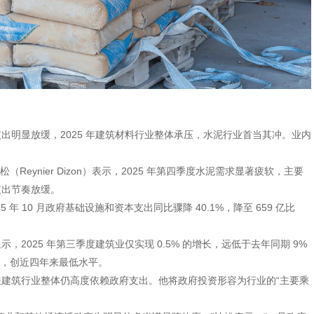
出明显放缓，2025 年建筑材料行业整体承压，水泥行业首当其冲。业内
Reynier Dizon）表示，2025 年第四季度水泥需求显著疲软，主要
支出节奏放缓。
年 10 月政府基础设施和资本支出同比骤降 40.1%，降至 659 亿比
2025 年第三季度建筑业仅实现 0.5% 的增长，远低于去年同期 9%
%，创近四年来最低水平。
建筑行业整体仍高度依赖政府支出。他将政府投资形容为行业的“主要乘