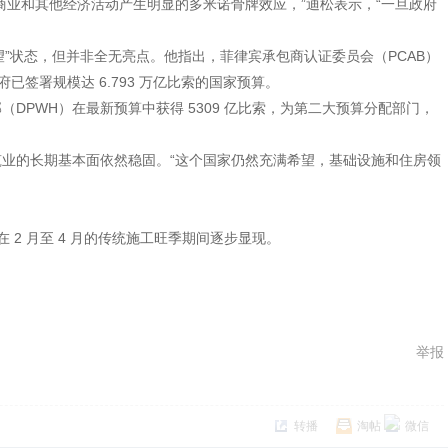
商业和其他经济活动产生明显的多米诺骨牌效应，”迪松表示，“一旦政府
观望”状态，但并非全无亮点。他指出，菲律宾承包商认证委员会（PCAB）
已签署规模达 6.793 万亿比索的国家预算。
DPWH）在最新预算中获得 5309 亿比索，为第二大预算分配部门，
业的长期基本面依然稳固。“这个国家仍然充满希望，基础设施和住房领
 2 月至 4 月的传统施工旺季期间逐步显现。
举报
转播
淘帖
微信