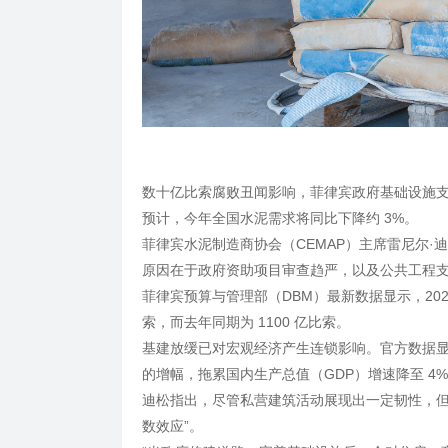
数十亿比索腐败丑闻影响，菲律宾政府基础设施支
预计，今年全国水泥需求将同比下降约 3%。
菲律宾水泥制造商协会（CEMAP）主席雷尼尔·迪松（
原因在于政府资助项目审查趋严，以及公共工程
菲律宾预算与管理部（DBM）最新数据显示，2025 
索，而去年同期为 1100 亿比索。
基建放缓已对宏观经济产生连锁影响。官方数据显示，
的增幅，拖累国内生产总值（GDP）增速降至 4
迪松指出，尽管私营建筑活动展现出一定韧性，但
数效应”。