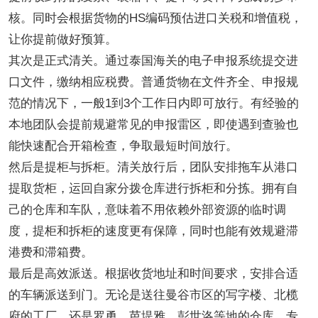
核。同时会根据货物的
HS编码预估进口关税和增值税，
让你提前做好预算。
其次是正式清关。通过泰国海关的电子申报系统提交进
口文件，缴纳相应税费。普通货物在文件齐全、申报规
范的情况下，一般
1到3个工作日内即可放行。有经验的
本地团队会提前规避常见的申报雷区，即使遇到查验也
能快速配合开箱检查，争取最短时间放行。
然后是提柜与拆柜。清关放行后，团队安排拖车从港口
提取货柜，运回自家分拨仓库进行拆柜和分拣。拥有自
己的仓库和车队，意味着不用依赖外部资源的临时调
度，提柜和拆柜的速度更有保障，同时也能有效规避滞
港费和滞箱费。
最后是高效派送。根据收货地址和时间要求，安排合适
的车辆派送到门。无论是送往曼谷市区的写字楼、北榄
府的工厂，还是罗勇、芭堤雅、彭世洛等地的仓库，专