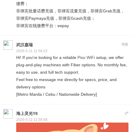
缴费；
菲律宾批量话费充值，菲律宾流量充值，菲律宾Grab充值，
菲律宾Paymaya充值，菲律宾Gcash充值；
菲律宾在线缴费平台：eepay
地板
武汉嘉瑞
2026-5-11 11:58:23
Hi! If you're looking for a reliable
Piso WiFi
setup, we offer
plug-and-play machines with Fiber options. No monthly fee,
easy to use, and full tech support.
Feel free to message me directly for specs, price, and
delivery options
[Metro Manila / Cebu / Nationwide Delivery]
#
海上灵光Y8
5
2026-5-11 11:58:48