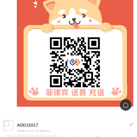
#
ADDJ2017
6
2026-5-11 11:59:10