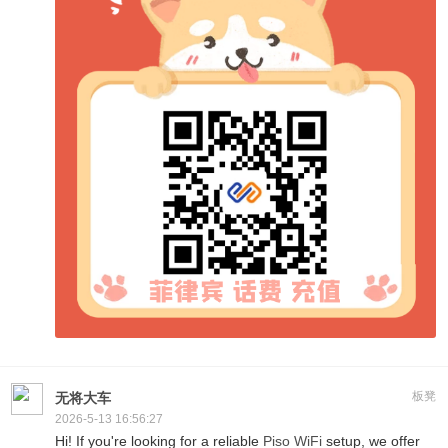
板凳
无将大车
2026-5-13 16:56:27
Hi! If you're looking for a reliable
Piso WiFi
setup, we offer