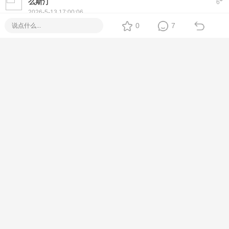
么斯汀
6
2026-5-13 17:00:06
Thank you for your interest in Piso WiFi!
0
7
We offer ready-to-deploy machines with coin slots, timer
system, and full remote management.
Compatible with Fiber, DSL, and LTE setups.
Available nationwide, backed by Suniway support.
For inquiries, just PM or visit: https://erp.suniway.net
#
Megatron832
7
2026-5-13 19:45:57