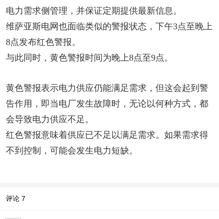
电力需求侧管理，并保证定期提供最新信息。
维萨亚斯电网也面临类似的警报状态，下午3点至晚上
8点发布红色警报。
与此同时，黄色警报时间为晚上8点至9点。
黄色警报表示电力供应仍能满足需求，但这会起到警
告作用，即当电厂发生故障时，无论以何种方式，都
会导致电力供应不足。
红色警报意味着供应已不足以满足需求。如果需求得
不到控制，可能会发生电力短缺。
评论
7