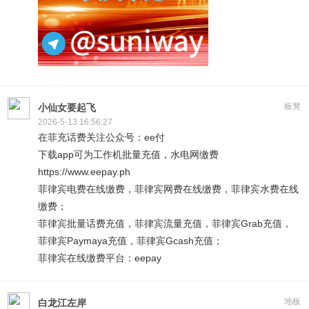
板凳
小仙女要起飞
2026-5-13 16:56:27
在菲充话费关注公众号：ee付
下载app可为工作机批量充值，水电网缴费
https://www.eepay.ph
菲律宾电费在线缴费，菲律宾网费在线缴费，菲律宾水费在线
缴费；
菲律宾批量话费充值，菲律宾流量充值，菲律宾Grab充值，
菲律宾Paymaya充值，菲律宾Gcash充值；
菲律宾在线缴费平台：eepay
地板
白龙江左岸