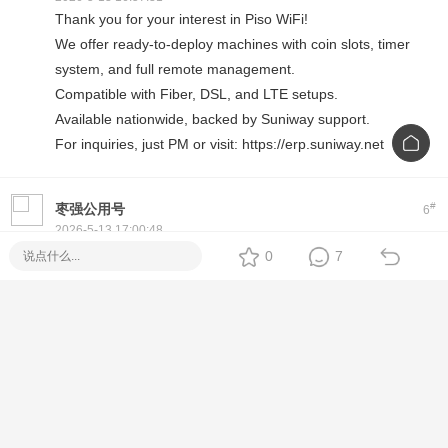
Thank you for your interest in Piso WiFi!
We offer ready-to-deploy machines with coin slots, timer
system, and full remote management.
Compatible with Fiber, DSL, and LTE setups.
Available nationwide, backed by Suniway support.
For inquiries, just PM or visit: https://erp.suniway.net
#
枣强公用号
6
2026-5-13 17:00:48
0
7