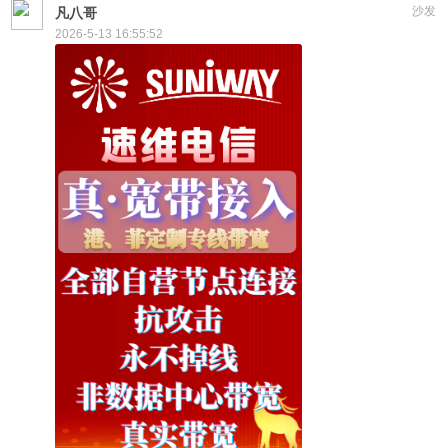
沙发
凡八哥
2026-5-13 16:55:52