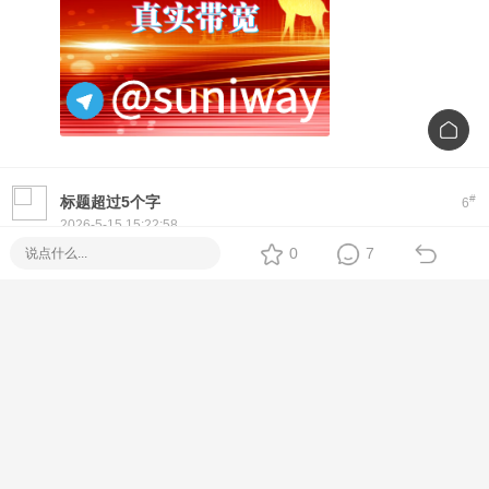
#
标题超过5个字
6
2026-5-15 15:22:58
Hi! If you're looking for a reliable
Piso WiFi
setup, we offer
0
7
plug-and-play machines with Fiber options. No monthly fee,
easy to use, and full tech support.
Feel free to message me directly for specs, price, and
delivery options
[Metro Manila / Cebu / Nationwide Delivery]
#
123457033
7
2026-5-15 16:30:59