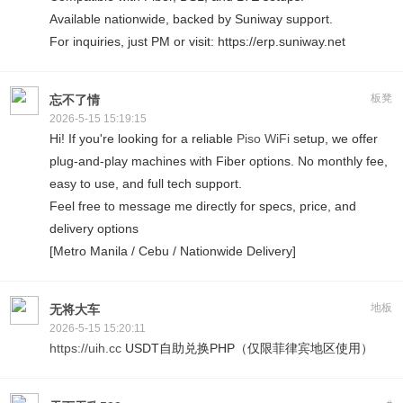
Available nationwide, backed by Suniway support.
For inquiries, just PM or visit: https://erp.suniway.net
板凳
忘不了情
2026-5-15 15:19:15
Hi! If you're looking for a reliable
Piso WiFi
setup, we offer
plug-and-play machines with Fiber options. No monthly fee,
easy to use, and full tech support.
Feel free to message me directly for specs, price, and
delivery options
[Metro Manila / Cebu / Nationwide Delivery]
地板
无将大车
2026-5-15 15:20:11
https://uih.cc
USDT自助兑换PHP（仅限菲律宾地区使用）