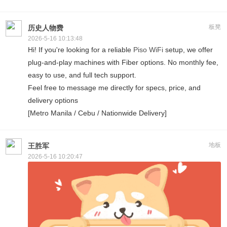
板凳
历史人物费
2026-5-16 10:13:48
Hi! If you're looking for a reliable
Piso WiFi
setup, we offer
plug-and-play machines with Fiber options. No monthly fee,
easy to use, and full tech support.
Feel free to message me directly for specs, price, and
delivery options
[Metro Manila / Cebu / Nationwide Delivery]
地板
王胜军
2026-5-16 10:20:47