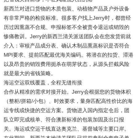
新西兰对进口货物的木质包装、动植物产品及户外设备
有非常严格的检疫标准。很多客户找上
Jerry时，都曾经
历过因熏蒸不合规、申报标签不全被责令退运或销毁的
惨痛教训。Jerry的新西兰清关派送团队会在您发货前就
介入：审核产品成分表、确认木制品熏蒸标识是否符合
MPI要求、提前匹配最优海关编码。将潜在的扣货、滞港
以及昂贵的销毁费用扼杀在萌芽状态，从源头拦截风险
就是最大的省钱策略。
海运空运双线覆盖，全程无缝衔接
合作从精准的需求对接开始。
Jerry会根据您的货物体积
（整柜/拼箱/小包）、时效要求，量身匹配高性价比的海
运专线或快捷的空运方案。货物进入国内指定仓后，团
队立即完成核单、符合澳新标准的包装加固及出口报
关。海运或空运干线直达奥克兰、基督城等主要口岸。