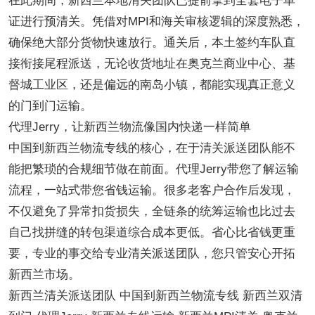
在此期间，新西兰本地清关团队已提前拿到全套电子单
证进行预清关。凭借对MPI和海关审核逻辑的深度熟悉，
确保绝大部分货物快速放行。通关后，本土签约车队直
接衔接尾程派送，无论收货地址在奥克兰商业中心、基
督城工业区，还是偏远的南岛小镇，都能实现真正意义
的门到门运输。
代理
Jerry，让新西兰物流像国内快递一样简单
中国到新西兰物流专线的核心，在于清关派送团队能不
能把繁琐的合规细节做在前面。代理
Jerry带您了解运输
流程，一站式带您省钱运输。很多老客户合作后发现，
不仅避免了异常扣货损失，全链条的统筹运输也比过去
自己找拼缝的转包渠道综合成本更低。省心比省钱更重
要，专业的事交给专业清关派送团队，您只管安心开拓
新西兰市场。
新西兰清关派送团队
中国到新西兰物流专线
新西兰双清