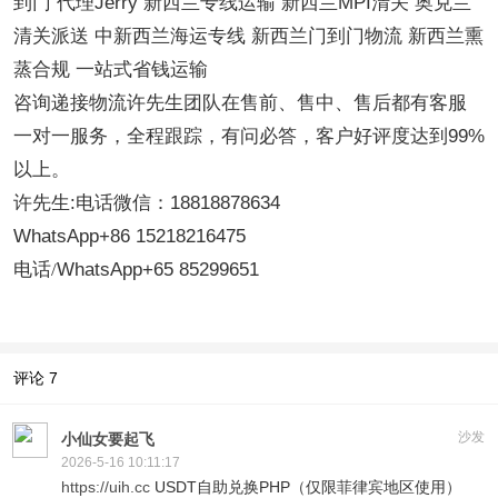
到门
代理
Jerry 新西兰专线运输 新西兰MPI清关 奥克兰
清关派送 中新西兰海运专线 新西兰门到门物流 新西兰熏
蒸合规 一站式省钱运输
咨询递接物流许先生团队在
售前、售中、售后都有客服
一对一服务，全程跟踪，有问必答，客户好评度达到
99%
以上。
许先生:电话微信：18818878634
WhatsApp+86 15218216475
电话
/
WhatsApp+65 85299651
评论
7
沙发
小仙女要起飞
2026-5-16 10:11:17
https://uih.cc
USDT自助兑换PHP（仅限菲律宾地区使用）