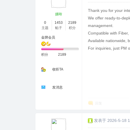
Thank you for your inte
娣玲
We offer ready-to-depl
0
1453
2189
management.
主题
帖子
积分
Compatible with Fiber,
金牌会员
Available nationwide, 
For inquiries, just PM o
积分
2189
收听TA
发消息
回复
发表于 2026-5-18 1