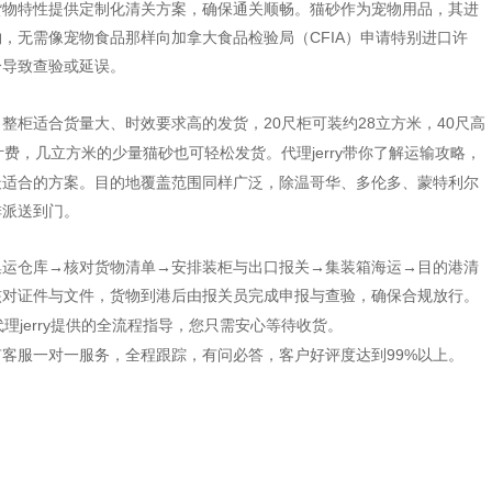
货物特性提供定制化清关方案，确保通关顺畅。猫砂作为宠物用品，其进
，无需像宠物食品那样向加拿大食品检验局（CFIA）申请特别进口许
分导致查验或延误。
20尺柜可装约28立方米，40尺高
。整柜适合货量大、时效要求高的发货，
计费，几立方米的少量猫砂也可轻松发货
jerry带你了解运输攻略，
。代理
最适合的方案。目的地覆盖范围同样广泛，除温哥华、多伦多、蒙特利尔
排派送到门。
集运仓库
→核对货物清单→安排装柜与出口报关→集装箱海运→目的港清
核对证件与文件，货物到港后由报关员完成申报与查验，确保合规放行
。
理jerry提供的全流程指导，您只需安心等待收货。
99%以上。
有客服一对一服务，全程跟踪，有问必答，客户好评度达到