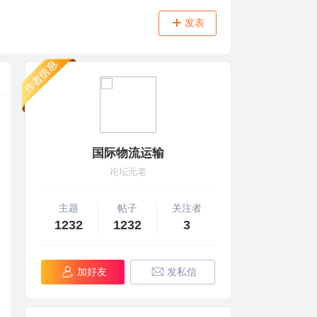
发表
国际物流运输
论坛元老
主题
帖子
关注者
1232
1232
3
加好友
发私信