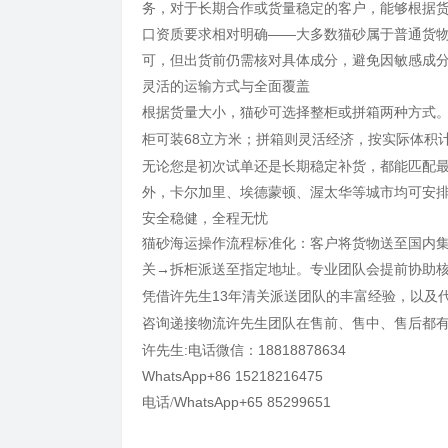
务，对于长期合作或货量稳定的客户，能够根据
口资质要求相对明确——大多数猫砂属于普通货物
可，但出货前仍需核对具体成分，避免因敏感成
灵活的运输方式与全面覆盖
根据货量大小，猫砂可选择整柜或拼箱两种方式
柜可装68立方米；拼箱则灵活经济，按实际体积
无论您是初次试单还是长期稳定补货，都能匹配
外，卡尔加里、埃德蒙顿、渥太华等城市均可安
安全稳健，全程无忧
猫砂海运操作流程标准化：客户将货物送至国内
关→拆柜派送至指定地址。专业团队会提前协助
13年清关派送团队的丰富经验，以及代
凭借许先生
咨询递接物流许先生团队在
售前、售中、售后都
许先生:电话微信：18818878634
WhatsApp+86 15218216475
WhatsApp+65 85299651
电话
/