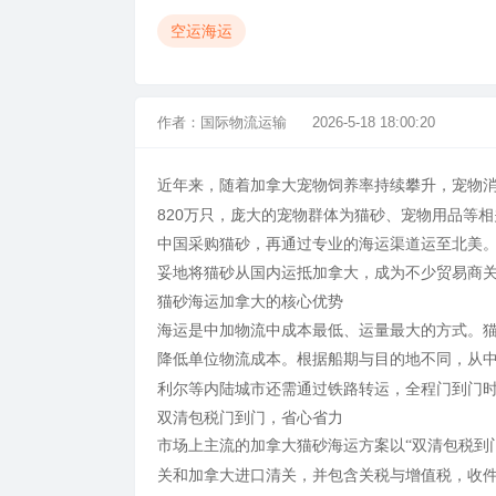
空运海运
作者：
国际物流运输
2026-5-18 18:00:20
近年来，随着加拿大宠物饲养率持续攀升，宠物
820万只，庞大的宠物群体为猫砂、宠物用品等
中国采购猫砂，再通过专业的海运渠道运至北美
妥地将猫砂从国内运抵加拿大，成为不少贸易商
猫砂海运加拿大的核心优势
海运是中加物流中成本最低、运量最大的方式。
降低单位物流成本
。根据船期与目的地不同，从
利尔等内陆城市还需通过铁路转运，全程门到门时效
双清包税门到门，省心省力
市场上主流的加拿大猫砂海运方案以
“双清包税到
关和加拿大进口清关，并包含关税与增值税，收