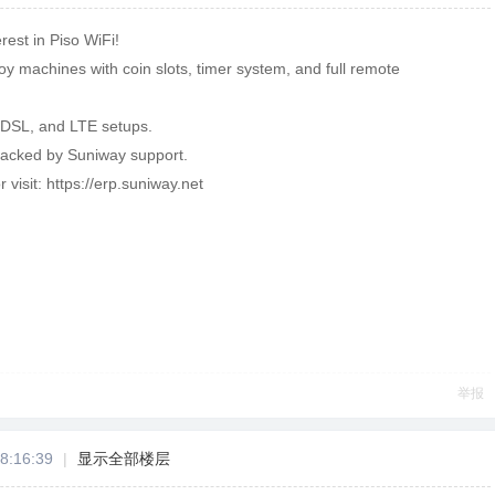
rest in Piso WiFi!
oy machines with coin slots, timer system, and full remote
 DSL, and LTE setups.
backed by Suniway support.
r visit: https://erp.suniway.net
举报
8:16:39
|
显示全部楼层