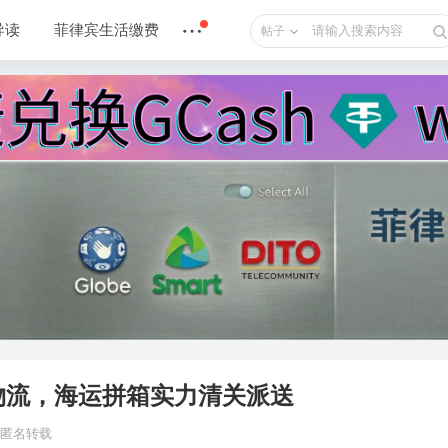
导读
菲律宾生活缴费
帖子
物流，海运拼箱实力清关派送
止匿名转载