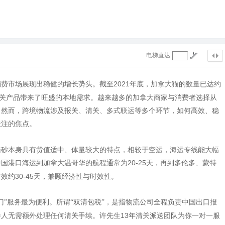
电梯直达
2021年底，加拿大猫的数量已达约
消费市场展现出稳健的增长势头。截至
相关产品带来了旺盛的本地需求。越来越多的加拿大商家与消费者选择从
。然而，跨境物流涉及报关、清关、多式联运等多个环节，如何高效、稳
关注的焦点。
猫砂本身具有货值适中、体量较大的特点，相较于空运，海运专线能大幅
20-25天，再到多伦多、蒙特
中国港口海运到加拿大温哥华的航程通常为
约30-45天，兼顾经济性与时效性。
门”服务最为便利。所谓“双清包税”，是指物流公司全程负责中国出口报
13年清关派送团队为你一对一服
件人无需额外处理任何清关手续
。许先生