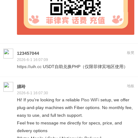
板凳
123457044
2026-6-1 16:07:09
https://uih.cc
USDT自助兑换PHP（仅限菲律宾地区使用）
地板
娣玲
2026-6-1 16:07:30
Hi! If you're looking for a reliable
Piso WiFi
setup, we offer
plug-and-play machines with Fiber options. No monthly fee,
easy to use, and full tech support.
Feel free to message me directly for specs, price, and
delivery options