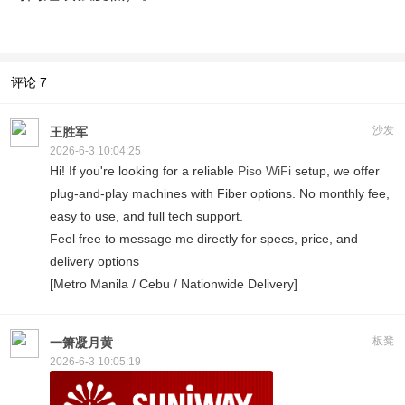
评论
7
沙发
王胜军
2026-6-3 10:04:25
Hi! If you're looking for a reliable
Piso WiFi
setup, we offer
plug-and-play machines with Fiber options. No monthly fee,
easy to use, and full tech support.
Feel free to message me directly for specs, price, and
delivery options
[Metro Manila / Cebu / Nationwide Delivery]
板凳
一箫凝月黄
2026-6-3 10:05:19