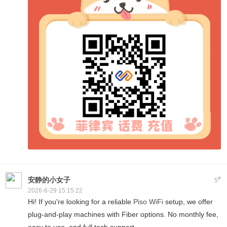
#
安静的小女子
5
2026-6-29 15:15:22
Hi! If you're looking for a reliable
Piso WiFi
setup, we offer
plug-and-play machines with Fiber options. No monthly fee,