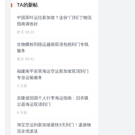
TA的新帖
中国茶叶运往新加坡？这份“门到门”物流
指南请收好
昨天 09:33
生物菌粉剂陆运越南双清包税到门专线
服务
前天 09:41
福建南平岩茶海运空运新加坡双清到门
专业运输服务
3 天前
吉隆坡回国个人行李海运指南：旧衣吸
尘器海运双清到门
6 天前
淘宝空运到新加坡最快3天到门！递接物
流全境派送