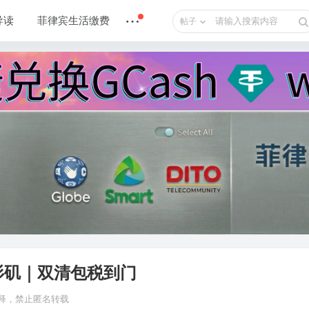
导读
菲律宾生活缴费
帖子
杉矶｜双清包税到门
o 解释，禁止匿名转载