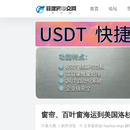
首页
论坛
窗帘、百叶窗海运到美国洛
只看大图
/
倒序浏览
© 文章版权由 hayleycarg