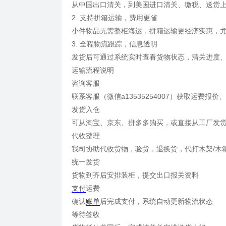
从中国出口清关，到美国进口清关、缴税、送货
2. 支持拼箱运输，费用更省
小件物品无需整柜海运，拼箱运输更经济实惠，
3. 全程物流跟踪，信息透明
发货后可通过系统实时查看货物状态，清关进度
运输流程说明
咨询客服
联系客服（微信a13535254007）获取运费报
发货入仓
可从淘宝、京东、拼多多购买，或直接从工厂发
代收整理
我司协助代收货物，验货，退换货，代打木架/木
统一发货
货物到齐后安排装柜，提交出口报关资料
支付
运费
确认
账单
后完成支付，系统自动更新物流状态
等待签收