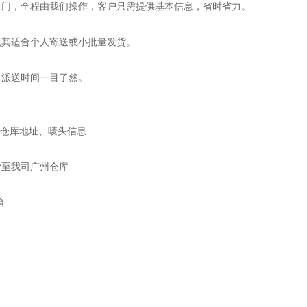
上门，全程由我们操作，客户只需提供基本信息，省时省力。
尤其适合个人寄送或小批量发货。
、派送时间一目了然。
价、仓库地址、唛头信息
货至我司广州仓库
箱