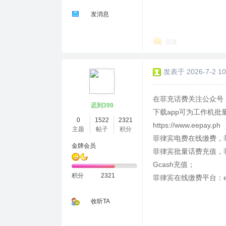
发消息
回复
发表于 2026-7-2 10
在菲充话费关注公众号：
迟到399
下载app可为工作机批
0
1522
2321
https://www.eepay.ph
主题
帖子
积分
菲律宾电费在线缴费，
金牌会员
菲律宾批量话费充值，菲
Gcash充值；
积分
2321
菲律宾在线缴费平台：ee
收听TA