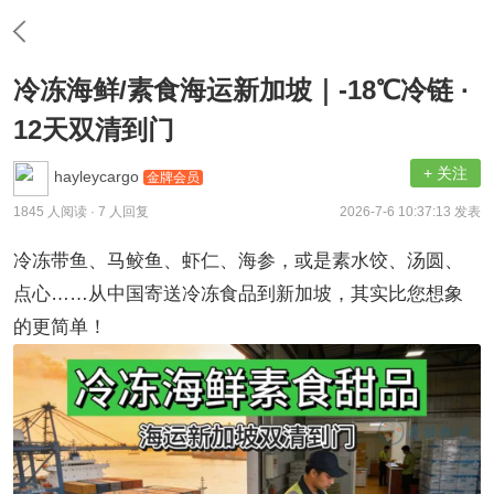
冷冻海鲜/素食海运新加坡｜-18℃冷链 ·
12天双清到门
+ 关注
hayleycargo
金牌会员
1845 人阅读
· 7 人回复
2026-7-6 10:37:13 发表
冷冻带鱼、马鲛鱼、虾仁、海参，或是素水饺、汤圆、
点心……从中国寄送冷冻食品到新加坡，其实比您想象
的更简单！