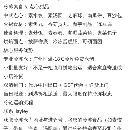
冷冻素食 & 点心甜品
中式点心：素水饺、素汤圆、芝麻球、南瓜饼、豆沙包
火锅食材：素鱼丸、香菇贡丸、魔芋制品、冻豆腐
速食料理：素炒饭、素春卷、咖喱蔬菜角、素菜包子
烘焙面点：披萨饼底、冷冻蛋糕胚、可颂面团
核心服务优势
专业冷冻仓：广州恒温-18℃冷库免费仓储
小批量友好：不足一柜也可拼箱出运，适合家庭寄送或
小店补货
双清到门：代办中国出口 + GST代缴 + 送货上门
当日派送：到港拆柜派送，最大限度保持冷冻状态
冷链运输流程
联系Hayley
获取冷冻仓库地址与进仓号，将您的冷冻食品（如素饺
子、带鱼、海参、汤圆等）通过冷链快递寄至我司广州