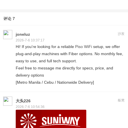
评论
7
沙发
joneluz
2026-7-6 10:37:17
Hi! If you're looking for a reliable
Piso WiFi
setup, we offer
plug-and-play machines with Fiber options. No monthly fee,
easy to use, and full tech support.
Feel free to message me directly for specs, price, and
delivery options
[Metro Manila / Cebu / Nationwide Delivery]
板凳
大头226
2026-7-6 10:54:36