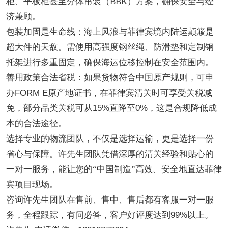
柜、平板柜甚至分体吊装（BBK）方案，确保安全与经
济兼顾
。
包装加固是生命线：海上风浪与菲律宾境内陆运颠簸是
超大件的天敌。需使用高强度钢丝绳、防滑垫和定制钢
托架进行多重固定，确保海运位移控制在安全范围内。
善用政策合法省税：如果货物符合中国原产规则，可申
办
FORM E原产地证书，在菲律宾清关时可享受关税减
免，部分品类关税可从15%直降至0%，这是合规降低成
本的合法途径。
选择专业的物流团队，不仅是选择运输，更是选择一份
省心与保障。许先生团队凭借深厚的清关经验和贴心的
一对一服务，能让您的
“中国制造”高效、安全地直达菲律
宾项目现场。
咨询许先生团队在
售前、售中、售后都有客服一对一服
务，全程跟踪，有问必答，客户好评度达到
99%以上。