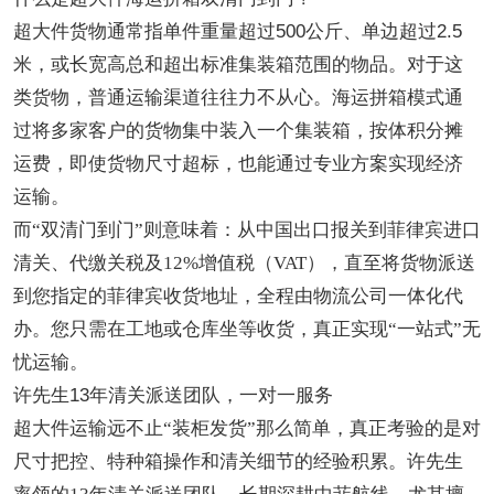
超大件货物通常指单件重量超过
500公斤、单边超过2.5
米，或长宽高总和超出标准集装箱范围的物品。对于这
类货物，普通运输渠道往往力不从心。海运拼箱模式通
过将多家客户的货物集中装入一个集装箱，按体积分摊
运费，即使货物尺寸超标，也能通过专业方案实现经济
运输。
而
“双清门到门”则意味着：从中国出口报关到菲律宾进口
清关、代缴关税及12%增值税（VAT），直至将货物派送
到您指定的菲律宾收货地址，全程由物流公司一体化代
办
。您只需在工地或仓库坐等收货，真正实现
“一站式”无
忧运输。
许先生
13年清关派送团队，一对一服务
超大件运输远不止
“装柜发货”那么简单，真正考验的是对
尺寸把控、特种箱操作和清关细节的经验积累。许先生