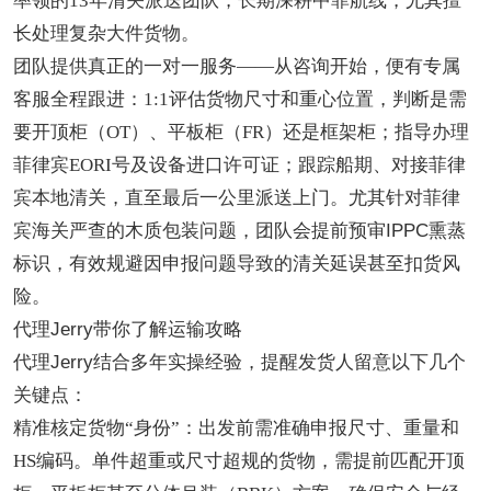
率领的13年清关派送团队，长期深耕中菲航线，尤其擅
长处理复杂大件货物
。
团队提供真正的一对一服务
——从咨询开始，便有专属
客服全程跟进：1:1评估货物尺寸和重心位置，判断是需
要开顶柜（OT）、平板柜（FR）还是框架柜；指导办理
菲律宾EORI号及设备进口许可证；跟踪船期、对接菲律
宾本地清关，直至最后一公里派送上门
。尤其针对菲律
宾海关严查的木质包装问题，团队会提前预审
IPPC熏蒸
标识，有效规避因申报问题导致的清关延误甚至扣货风
险。
代理
Jerry带你了解运输攻略
代理
Jerry结合多年实操经验，提醒发货人留意以下几个
关键点：
精准核定货物
“身份”：出发前需准确申报尺寸、重量和
HS编码。单件超重或尺寸超规的货物，需提前匹配开顶