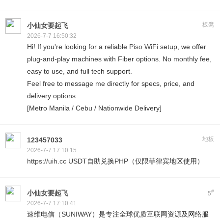
板凳
小仙女要起飞
2026-7-7 16:50:32
Hi! If you're looking for a reliable
Piso WiFi
setup, we offer
plug-and-play machines with Fiber options. No monthly fee,
easy to use, and full tech support.
Feel free to message me directly for specs, price, and
delivery options
[Metro Manila / Cebu / Nationwide Delivery]
地板
123457033
2026-7-7 17:10:15
https://uih.cc
USDT自助兑换PHP（仅限菲律宾地区使用）
#
小仙女要起飞
5
2026-7-7 17:10:41
速维电信（SUNIWAY）是专注全球优质互联网资源及网络服