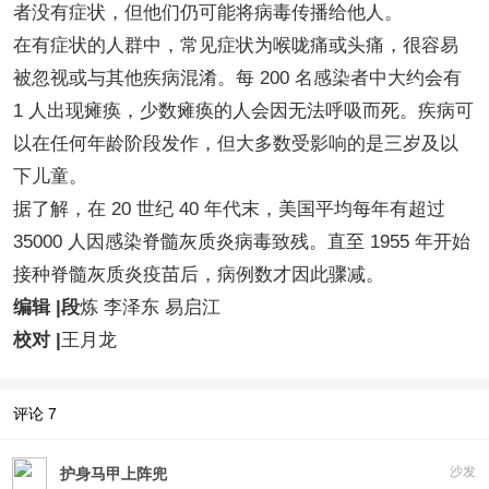
者没有症状，但他们仍可能将病毒传播给他人。
在有症状的人群中，常见症状为喉咙痛或头痛，很容易
被忽视或与其他疾病混淆。每 200 名感染者中大约会有
1 人出现瘫痪，少数瘫痪的人会因无法呼吸而死。疾病可
以在任何年龄阶段发作，但大多数受影响的是三岁及以
下儿童。
据了解，在 20 世纪 40 年代末，美国平均每年有超过
35000 人因感染脊髓灰质炎病毒致残。直至 1955 年开始
接种脊髓灰质炎疫苗后，病例数才因此骤减。
编辑 |
段
炼 李泽东 易启江
校对 |
王月龙
评论
7
沙发
护身马甲上阵兜