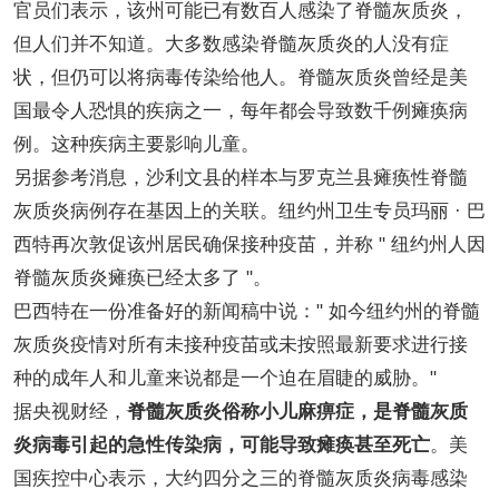
官员们表示，该州可能已有数百人感染了脊髓灰质炎，
但人们并不知道。大多数感染脊髓灰质炎的人没有症
状，但仍可以将病毒传染给他人。脊髓灰质炎曾经是美
国最令人恐惧的疾病之一，每年都会导致数千例瘫痪病
例。这种疾病主要影响儿童。
另据参考消息，沙利文县的样本与罗克兰县瘫痪性脊髓
灰质炎病例存在基因上的关联。纽约州卫生专员玛丽 · 巴
西特再次敦促该州居民确保接种疫苗，并称 " 纽约州人因
脊髓灰质炎瘫痪已经太多了 "。
巴西特在一份准备好的新闻稿中说：" 如今纽约州的脊髓
灰质炎疫情对所有未接种疫苗或未按照最新要求进行接
种的成年人和儿童来说都是一个迫在眉睫的威胁。"
据央视财经，
脊髓灰质炎俗称小儿麻痹症，是脊髓灰质
炎病毒引起的急性传染病，可能导致瘫痪甚至死亡
。美
国疾控中心表示，大约四分之三的脊髓灰质炎病毒感染