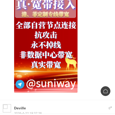
#
Deville
6
2026-4-22 19:37:26