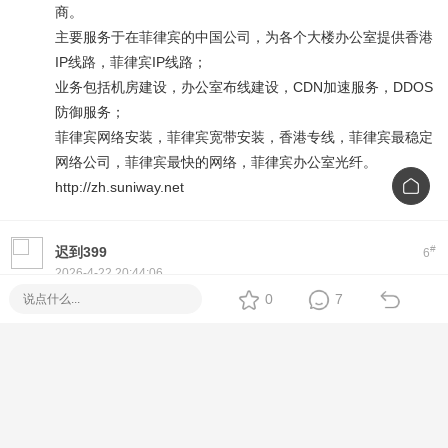
商。
主要服务于在菲律宾的中国公司，为各个大楼办公室提供香港
IP线路，菲律宾IP线路；
业务包括机房建设，办公室布线建设，CDN加速服务，DDOS
防御服务；
菲律宾网络安装，菲律宾宽带安装，香港专线，菲律宾最稳定
网络公司，菲律宾最快的网络，菲律宾办公室光纤。
http://zh.suniway.net
#
迟到399
6
2026-4-22 20:44:06
Hi! If you're looking for a reliable
Piso WiFi
setup, we offer
0
7
plug-and-play machines with Fiber options. No monthly fee,
easy to use, and full tech support.
Feel free to message me directly for specs, price, and
delivery options
[Metro Manila / Cebu / Nationwide Delivery]