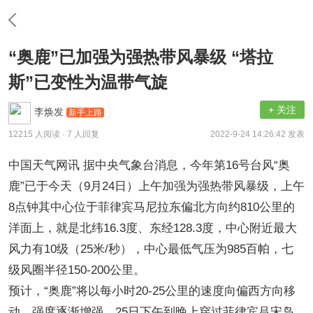
“奥鹿”已加强为强热带风暴级 “塔拉
斯”已变性为温带气旋
+ 关注
李焕发
新手上路
12215 人阅读
· 7 人回复
2022-9-24 14:26:42 发表
中国天气网讯 据中央气象台消息，今年第16号台风“奥
鹿”已于今天（9月24日）上午加强为强热带风暴级，上午
8点钟其中心位于菲律宾马尼拉东偏北方向约810公里的
洋面上，就是北纬16.3度、东经128.3度，中心附近最大
风力有10级（25米/秒），中心最低气压为985百帕，七
级风圈半径150-200公里。
预计，“奥鹿”将以每小时20-25公里的速度向偏西方向移
动，强度逐渐增强，25日下午到晚上穿过菲律宾吕宋岛