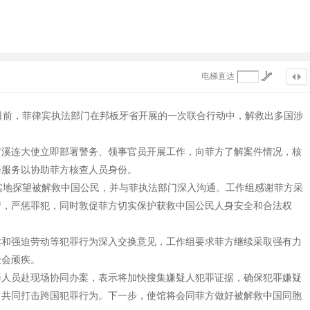
电梯直达
日前，菲律宾执法部门在邦板牙省开展的一次联合行动中，解救出多国涉
黄溪连大使立即部署警务、领事官员开展工作，向菲方了解案件情况，核
译服务以协助菲方核查人员身份。
实地探望被解救中国公民，并与菲执法部门深入沟通。工作组感谢菲方采
情，严惩罪犯，同时敦促菲方切实保护获救中国公民人身安全和合法权
卖和强迫劳动等犯罪行为深入交换意见，工作组要求菲方继续采取强有力
社会顽疾。
译人员赴现场协同办案，表示将加快搜集嫌疑人犯罪证据，确保犯罪嫌疑
，共同打击跨国犯罪行为。下一步，使馆将会同菲方做好被解救中国同胞