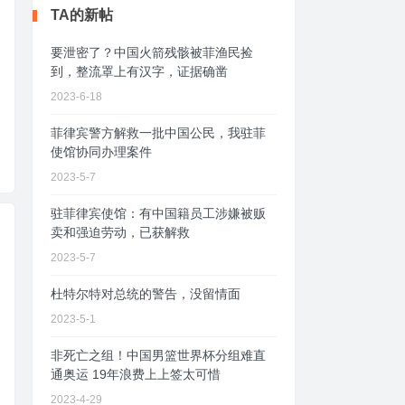
TA的新帖
要泄密了？中国火箭残骸被菲渔民捡
到，整流罩上有汉字，证据确凿
2023-6-18
菲律宾警方解救一批中国公民，我驻菲
使馆协同办理案件
2023-5-7
驻菲律宾使馆：有中国籍员工涉嫌被贩
卖和强迫劳动，已获解救
2023-5-7
杜特尔特对总统的警告，没留情面
2023-5-1
非死亡之组！中国男篮世界杯分组难直
通奥运 19年浪费上上签太可惜
2023-4-29