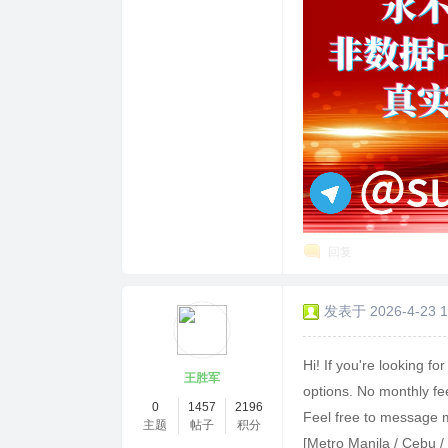
回复
发表于 2026-4-23 1
Hi! If you're looking for
王胜军
options. No monthly fee
0
1457
2196
Feel free to message me
主题
帖子
积分
[Metro Manila / Cebu /