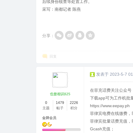
后续身份核查等处置工作。
采写：南都记者 陈燕
分享：
回复
发表于 2023-5-7 01
在菲充话费关注公众号：
也曾相识825
下载app可为工作机批
0
1479
2226
https://www.eepay.ph
主题
帖子
积分
菲律宾电费在线缴费，
金牌会员
菲律宾批量话费充值，菲
Gcash充值；