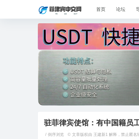
首页
论坛
驻菲律宾使馆：有中国籍员
/
倒序浏览
© 文章版权由 王建新1 解释，禁止匿名