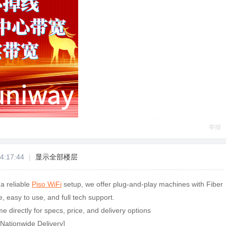
举报
4:17:44
|
显示全部楼层
 a reliable
Piso WiFi
setup, we offer plug-and-play machines with Fiber
, easy to use, and full tech support.
 directly for specs, price, and delivery options
 Nationwide Delivery]