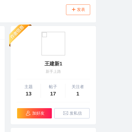
发表
王建新1
新手上路
主题
帖子
关注者
13
17
1
加好友
发私信