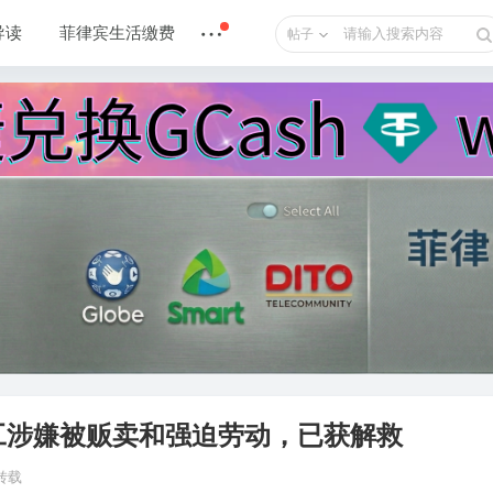
导读
菲律宾生活缴费
帖子
工涉嫌被贩卖和强迫劳动，已获解救
转载