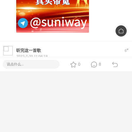
#
听完这一首歌
6
2022-7-20 11:06:18
0
8
#
123457064
7